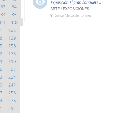
Exposición El gran banquete II
63
64
ARTE / EXPOSICIONES
84
85
Santa Marta de Tormes
04
105
1
122
8
139
5
156
2
173
9
190
6
207
3
224
0
241
7
258
4
275
1
292