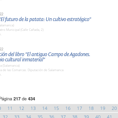
22
El futuro de la patata: Un cultivo estratégico"
(Salamanca)
atro Municipal (Calle Cañada, 2)
h.
22
ión del libro "El antiguo Campo de Agadones.
o cultural inmaterial"
a (Salamanca)
la de las Comarcas. Diputación de Salamanca
h.
Página
217
de
434
0
11
12
13
14
15
16
17
18
19
20
32
33
34
35
36
37
38
39
40
41