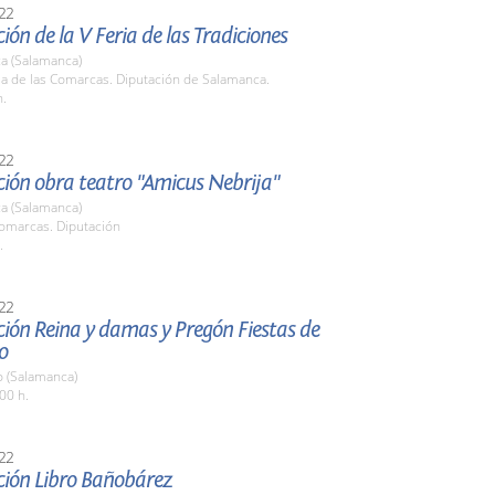
22
ión de la V Feria de las Tradiciones
a (Salamanca)
la de las Comarcas. Diputación de Salamanca.
h.
22
ción obra teatro "Amicus Nebrija"
a (Salamanca)
Comarcas. Diputación
.
22
ión Reina y damas y Pregón Fiestas de
o
o (Salamanca)
00 h.
22
ción Libro Bañobárez