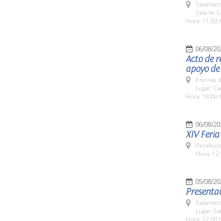
Salamanc
Sala de 
Hora: 11,00 
06/08/20
Acto de r
apoyo de
Encinas 
Lugar: C
Hora: 18:00 
06/08/20
XIV Feria
Peralejos
Hora: 12:
05/08/20
Presentac
Salamanc
Lugar: Sa
Hora: 12:00 