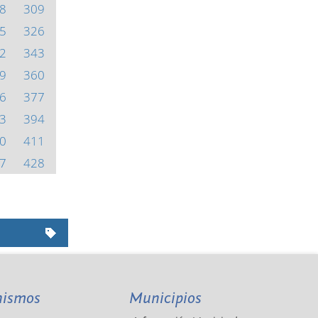
8
309
5
326
2
343
9
360
6
377
3
394
0
411
7
428
nismos
Municipios