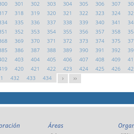
300
301
302
303
304
305
306
307
30
317
318
319
320
321
322
323
324
32
334
335
336
337
338
339
340
341
34
351
352
353
354
355
356
357
358
35
368
369
370
371
372
373
374
375
37
385
386
387
388
389
390
391
392
39
402
403
404
405
406
407
408
409
41
419
420
421
422
423
424
425
426
42
31
432
433
434
>
>>
oración
Áreas
Orga