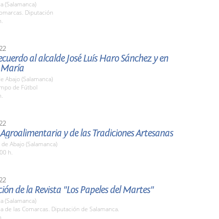
a (Salamanca)
Comarcas. Diputación
h.
22
ecuerdo al alcalde José Luís Haro Sánchez y en
 María
de Abajo (Salamanca)
ampo de Fútbol
h.
22
 Agroalimentaria y de las Tradiciones Artesanas
 de Abajo (Salamanca)
00 h.
22
ión de la Revista "Los Papeles del Martes"
a (Salamanca)
la de las Comarcas. Diputación de Salamanca.
h.