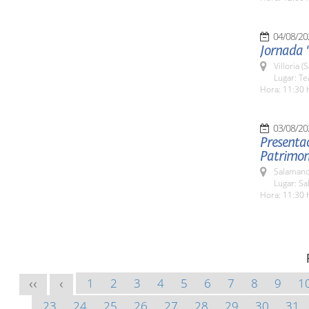
04/08/20
Jornada "
Villoria 
Lugar: Te
Hora: 11:30 
03/08/20
Presentac
Patrimoni
Salamanc
Lugar: Sa
Hora: 11:30 
1
2
3
4
5
6
7
8
9
1
<<
<
23
24
25
26
27
28
29
30
31