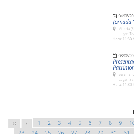
04/08/20
Jornada "
Villoria 
Lugar: Te
Hora: 11:30 
03/08/20
Presentac
Patrimoni
Salamanc
Lugar: Sa
Hora: 11:30 
1
2
3
4
5
6
7
8
9
1
<<
<
23
24
25
26
27
28
29
30
31