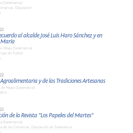
a (Salamanca)
Comarcas. Diputación
h.
22
ecuerdo al alcalde José Luís Haro Sánchez y en
 María
de Abajo (Salamanca)
ampo de Fútbol
h.
22
 Agroalimentaria y de las Tradiciones Artesanas
 de Abajo (Salamanca)
00 h.
22
ión de la Revista "Los Papeles del Martes"
a (Salamanca)
la de las Comarcas. Diputación de Salamanca.
h.