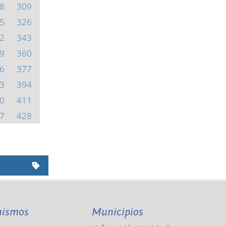
8
309
5
326
2
343
9
360
6
377
3
394
0
411
7
428
nismos
Municipios