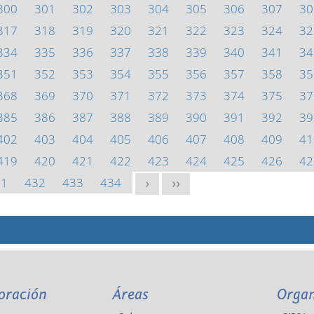
300
301
302
303
304
305
306
307
30
317
318
319
320
321
322
323
324
32
334
335
336
337
338
339
340
341
34
351
352
353
354
355
356
357
358
35
368
369
370
371
372
373
374
375
37
385
386
387
388
389
390
391
392
39
402
403
404
405
406
407
408
409
41
419
420
421
422
423
424
425
426
42
31
432
433
434
>
>>
oración
Áreas
Orga