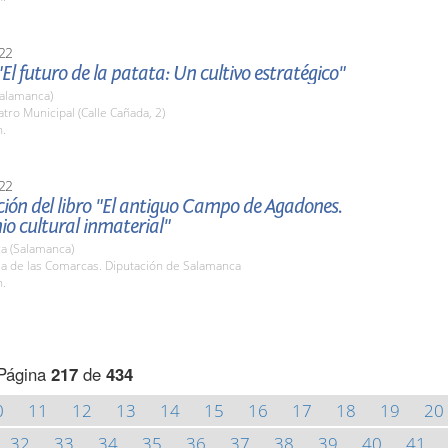
22
El futuro de la patata: Un cultivo estratégico"
(Salamanca)
atro Municipal (Calle Cañada, 2)
h.
22
ión del libro "El antiguo Campo de Agadones.
o cultural inmaterial"
a (Salamanca)
la de las Comarcas. Diputación de Salamanca
h.
Página
217
de
434
0
11
12
13
14
15
16
17
18
19
20
32
33
34
35
36
37
38
39
40
41