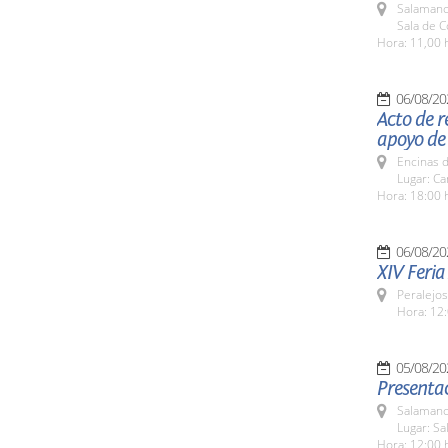
Salamanc
Sala de 
Hora: 11,00 
06/08/20
Acto de r
apoyo de
Encinas 
Lugar: C
Hora: 18:00 
06/08/20
XIV Feria
Peralejos
Hora: 12:
05/08/20
Presentac
Salamanc
Lugar: Sa
Hora: 12:00 