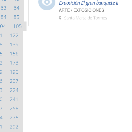
Exposición El gran banquete II
63
64
ARTE / EXPOSICIONES
84
85
Santa Marta de Tormes
04
105
1
122
8
139
5
156
2
173
9
190
6
207
3
224
0
241
7
258
4
275
1
292