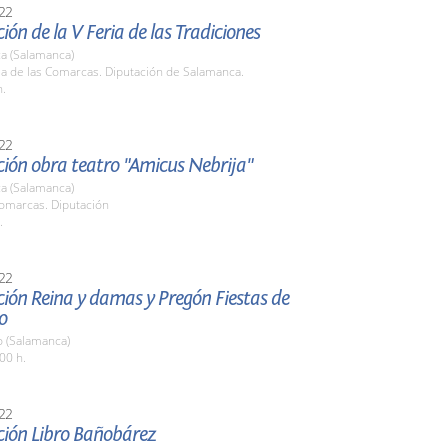
22
ión de la V Feria de las Tradiciones
a (Salamanca)
la de las Comarcas. Diputación de Salamanca.
h.
22
ción obra teatro "Amicus Nebrija"
a (Salamanca)
Comarcas. Diputación
.
22
ión Reina y damas y Pregón Fiestas de
o
o (Salamanca)
00 h.
22
ción Libro Bañobárez