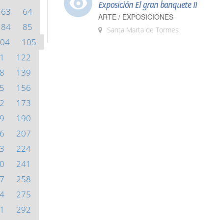
Exposición El gran banquete II
63
64
ARTE / EXPOSICIONES
84
85
Santa Marta de Tormes
04
105
1
122
8
139
5
156
2
173
9
190
6
207
3
224
0
241
7
258
4
275
1
292