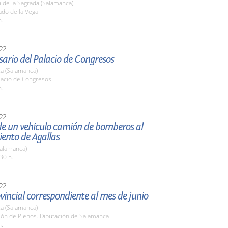
 de la Sagrada (Salamanca)
ado de la Vega
h.
22
sario del Palacio de Congresos
a (Salamanca)
lacio de Congresos
h.
22
de un vehículo camión de bomberos al
ento de Agallas
Salamanca)
30 h.
22
vincial correspondiente al mes de junio
a (Salamanca)
lón de Plenos. Diputación de Salamanca
h.