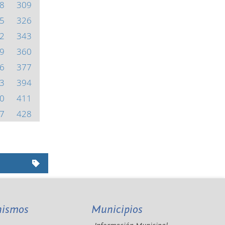
8
309
5
326
2
343
9
360
6
377
3
394
0
411
7
428
nismos
Municipios