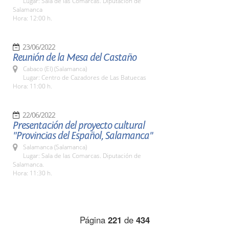
Lugar: Sala de las Comarcas. Diputación de
Salamanca
Hora: 12:00 h.
23/06/2022
Reunión de la Mesa del Castaño
Cabaco (El) (Salamanca)
Lugar: Centro de Cazadores de Las Batuecas
Hora: 11:00 h.
22/06/2022
Presentación del proyecto cultural
"Provincias del Español, Salamanca"
Salamanca (Salamanca)
Lugar: Sala de las Comarcas. Diputación de
Salamanca.
Hora: 11:30 h.
Página
221
de
434