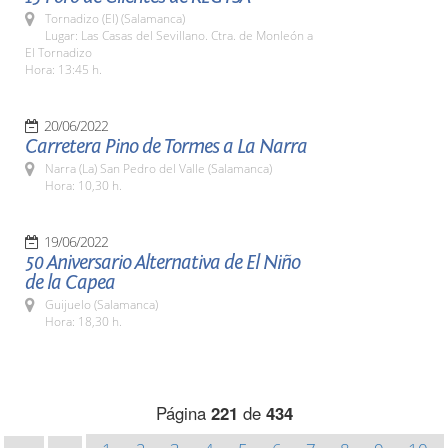
Tornadizo (El) (Salamanca)
Lugar: Las Casas del Sevillano. Ctra. de Monleón a
El Tornadizo
Hora: 13:45 h.
20/06/2022
Carretera Pino de Tormes a La Narra
Narra (La) San Pedro del Valle (Salamanca)
Hora: 10,30 h.
19/06/2022
50 Aniversario Alternativa de El Niño
de la Capea
Guijuelo (Salamanca)
Hora: 18,30 h.
Página
221
de
434