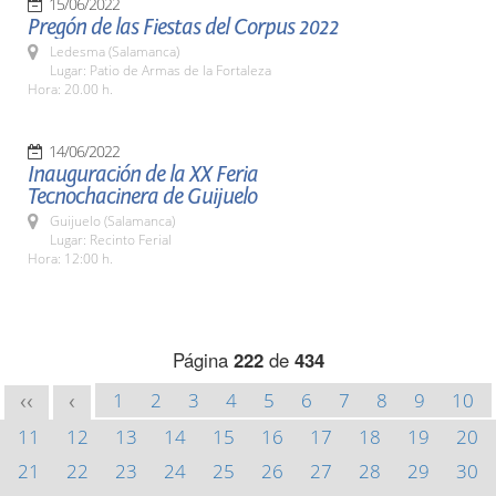
15/06/2022
Pregón de las Fiestas del Corpus 2022
Ledesma (Salamanca)
Lugar: Patio de Armas de la Fortaleza
Hora: 20.00 h.
14/06/2022
Inauguración de la XX Feria
Tecnochacinera de Guijuelo
Guijuelo (Salamanca)
Lugar: Recinto Ferial
Hora: 12:00 h.
Página
222
de
434
1
2
3
4
5
6
7
8
9
10
<<
<
11
12
13
14
15
16
17
18
19
20
21
22
23
24
25
26
27
28
29
30