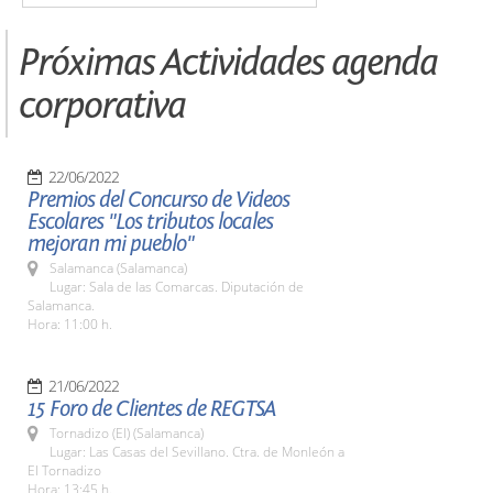
Próximas Actividades agenda
corporativa
22/06/2022
Premios del Concurso de Videos
Escolares "Los tributos locales
mejoran mi pueblo"
Salamanca (Salamanca)
Lugar: Sala de las Comarcas. Diputación de
Salamanca.
Hora: 11:00 h.
21/06/2022
15 Foro de Clientes de REGTSA
Tornadizo (El) (Salamanca)
Lugar: Las Casas del Sevillano. Ctra. de Monleón a
El Tornadizo
Hora: 13:45 h.