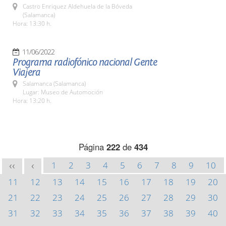
Castro Enriquez Aldehuela de la Bóveda
(Salamanca)
Hora: 13:30 h.
11/06/2022
Programa radiofónico nacional Gente
Viajera
Salamanca (Salamanca)
Lugar: Museo de Automoción
Hora: 13:20 h.
Página
222
de
434
1
2
3
4
5
6
7
8
9
10
<<
<
11
12
13
14
15
16
17
18
19
20
21
22
23
24
25
26
27
28
29
30
31
32
33
34
35
36
37
38
39
40