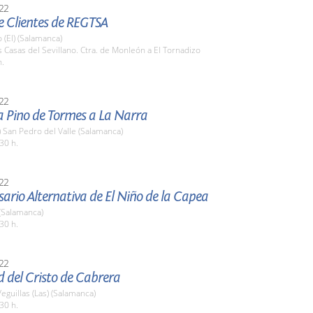
22
e Clientes de REGTSA
 (El) (Salamanca)
s Casas del Sevillano. Ctra. de Monleón a El Tornadizo
h.
22
a Pino de Tormes a La Narra
) San Pedro del Valle (Salamanca)
30 h.
22
sario Alternativa de El Niño de la Capea
(Salamanca)
30 h.
22
d del Cristo de Cabrera
eguillas (Las) (Salamanca)
30 h.