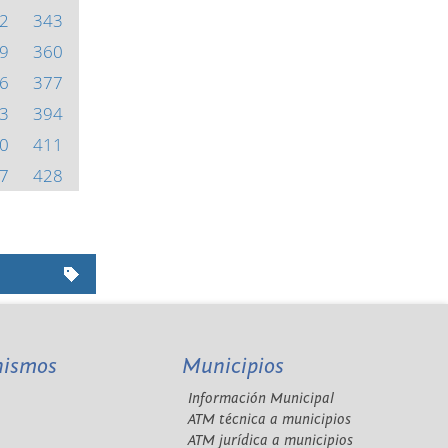
2
343
9
360
6
377
3
394
0
411
7
428
nismos
Municipios
Información Municipal
A
ATM técnica a municipios
ATM jurídica a municipios