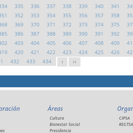
334
335
336
337
338
339
340
341
34
351
352
353
354
355
356
357
358
35
368
369
370
371
372
373
374
375
37
385
386
387
388
389
390
391
392
39
402
403
404
405
406
407
408
409
41
419
420
421
422
423
424
425
426
42
31
432
433
434
>
>>
oración
Áreas
Orga
Cultura
CIPSA
Bienestar Social
REGTS
nes
Presidencia