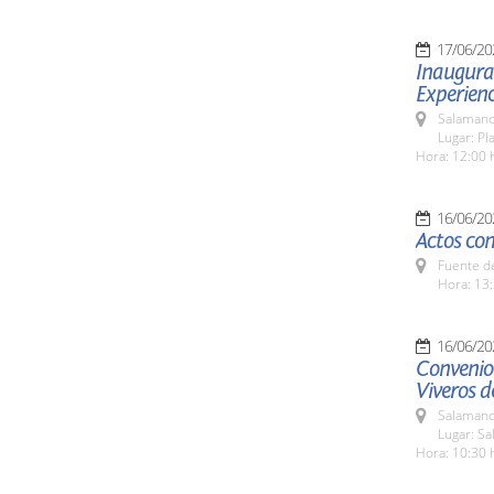
17/06/20
Inaugura
Experien
Salamanc
Lugar: Pl
Hora: 12:00 
16/06/20
Actos con
Fuente de
Hora: 13:
16/06/20
Convenio
Viveros d
Salamanc
Lugar: Sa
Hora: 10:30 