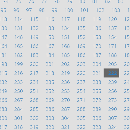
74
75
76
77
78
79
80
81
82
83
95
96
97
98
99
100
101
102
103
1
113
114
115
116
117
118
119
120
12
130
131
132
133
134
135
136
137
13
147
148
149
150
151
152
153
154
15
164
165
166
167
168
169
170
171
17
181
182
183
184
185
186
187
188
18
198
199
200
201
202
203
204
205
20
215
216
217
218
219
220
221
222
22
232
233
234
235
236
237
238
239
24
249
250
251
252
253
254
255
256
25
266
267
268
269
270
271
272
273
27
283
284
285
286
287
288
289
290
29
300
301
302
303
304
305
306
307
30
317
318
319
320
321
322
323
324
32