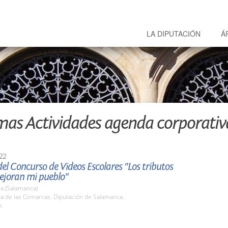
LA DIPUTACIÓN
Á
mas Actividades agenda corporativ
22
el Concurso de Videos Escolares "Los tributos
ejoran mi pueblo"
a (Salamanca)
la de las Comarcas. Diputación de Salamanca.
h.