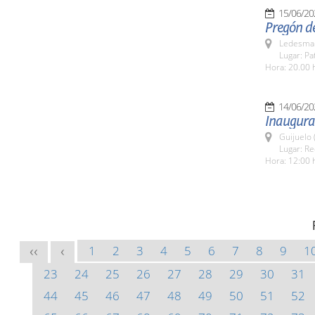
15/06/20
Pregón de
Ledesma 
Lugar: Pa
Hora: 20.00 
14/06/20
Inaugurac
Guijuelo 
Lugar: Re
Hora: 12:00 
1
2
3
4
5
6
7
8
9
1
<<
<
23
24
25
26
27
28
29
30
31
44
45
46
47
48
49
50
51
52