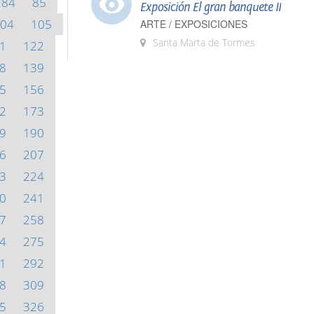
84
85
Exposición El gran banquete II
04
105
ARTE / EXPOSICIONES
Santa Marta de Tormes
1
122
8
139
5
156
2
173
9
190
6
207
3
224
0
241
7
258
4
275
1
292
8
309
5
326