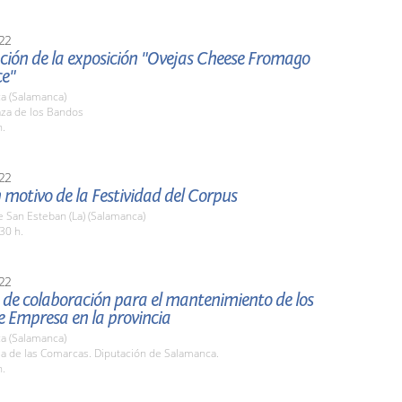
22
ción de la exposición "Ovejas Cheese Fromago
ce"
a (Salamanca)
aza de los Bandos
h.
22
 motivo de la Festividad del Corpus
 San Esteban (La) (Salamanca)
30 h.
22
 de colaboración para el mantenimiento de los
e Empresa en la provincia
a (Salamanca)
la de las Comarcas. Diputación de Salamanca.
h.