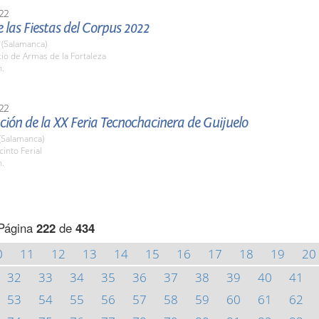
22
 las Fiestas del Corpus 2022
(Salamanca)
tio de Armas de la Fortaleza
h.
22
ión de la XX Feria Tecnochacinera de Guijuelo
(Salamanca)
cinto Ferial
h.
Página
222
de
434
0
11
12
13
14
15
16
17
18
19
20
32
33
34
35
36
37
38
39
40
41
53
54
55
56
57
58
59
60
61
62