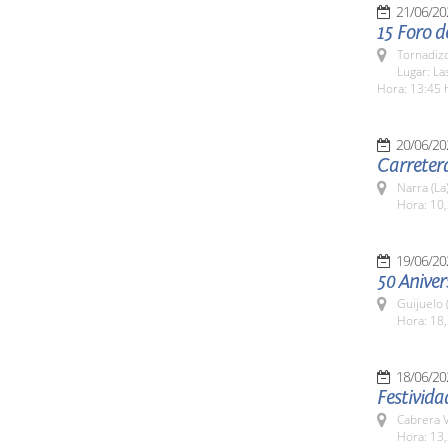
21/06/20
15 Foro d
Tornadizo
Lugar: La
Hora: 13:45 
20/06/20
Carreter
Narra (La
Hora: 10,
19/06/20
50 Aniver
Guijuelo 
Hora: 18,
18/06/20
Festivida
Cabrera V
Hora: 13,