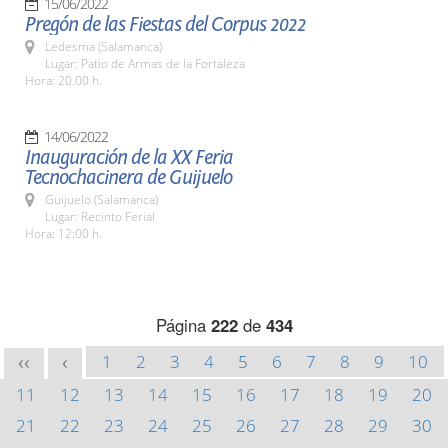
15/06/2022
Pregón de las Fiestas del Corpus 2022
Ledesma (Salamanca)
Lugar: Patio de Armas de la Fortaleza
Hora: 20.00 h.
14/06/2022
Inauguración de la XX Feria
Tecnochacinera de Guijuelo
Guijuelo (Salamanca)
Lugar: Recinto Ferial
Hora: 12:00 h.
Página
222
de
434
1
2
3
4
5
6
7
8
9
10
<<
<
11
12
13
14
15
16
17
18
19
20
21
22
23
24
25
26
27
28
29
30