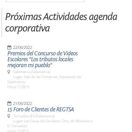
Próximas Actividades agenda
corporativa
22/06/2022
Premios del Concurso de Videos
Escolares "Los tributos locales
mejoran mi pueblo"
Salamanca (Salamanca)
Lugar: Sala de las Comarcas. Diputación de
Salamanca.
Hora: 11:00 h.
21/06/2022
15 Foro de Clientes de REGTSA
Tornadizo (El) (Salamanca)
Lugar: Las Casas del Sevillano. Ctra. de Monleón a
El Tornadizo
Hora: 13:45 h.