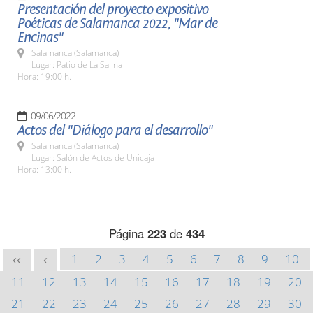
Presentación del proyecto expositivo
Poéticas de Salamanca 2022, "Mar de
Encinas"
Salamanca (Salamanca)
Lugar: Patio de La Salina
Hora: 19:00 h.
09/06/2022
Actos del "Diálogo para el desarrollo"
Salamanca (Salamanca)
Lugar: Salón de Actos de Unicaja
Hora: 13:00 h.
Página
223
de
434
1
2
3
4
5
6
7
8
9
10
<<
<
11
12
13
14
15
16
17
18
19
20
21
22
23
24
25
26
27
28
29
30