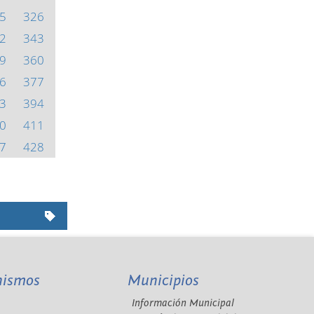
5
326
2
343
9
360
6
377
3
394
0
411
7
428
nismos
Municipios
Información Municipal