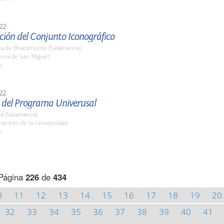
22
ción del Conjunto Iconográfico
a de Bracamonte (Salamanca)
lesia de San Miguel
h.
22
 del Programa Univerusal
a (Salamanca)
raninfo de la Universidad
h.
Página
226
de
434
0
11
12
13
14
15
16
17
18
19
20
32
33
34
35
36
37
38
39
40
41