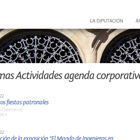
LA DIPUTACIÓN
Á
mas Actividades agenda corporativ
22
tos fiestas patronales
 (Salamanca)
00 h.
22
ión de la exposición "El Mando de Ingenieros en