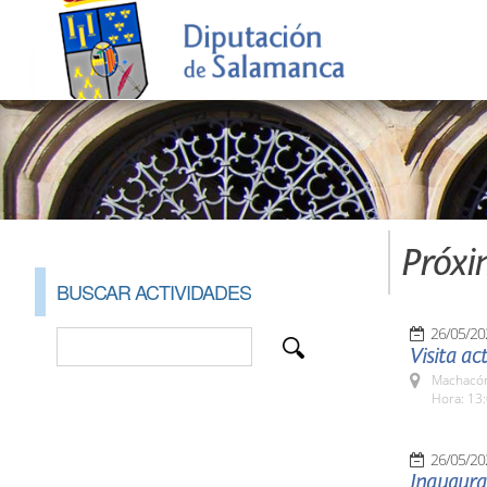
Próxi
BUSCAR ACTIVIDADES
26/05/20
Visita ac
Machacón
Hora: 13:
26/05/20
Inaugurac