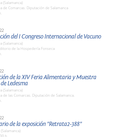
a (Salamanca)
ala de Comarcas. Diputación de Salamanca
h.
22
ión del I Congreso Internacional de Vacuno
a (Salamanca)
ditorio de la Hospedería Fonseca
h.
22
ión de la XIV Feria Alimentaria y Muestra
 de Ledesma
a (Salamanca)
la de las Comarcas. Diputación de Salamanca.
h.
22
ario de la exposición "Retrata2-388"
 (Salamanca)
00 h.