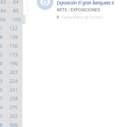
63
64
Exposición El gran banquete II
ARTE / EXPOSICIONES
84
85
Santa Marta de Tormes
04
105
1
122
8
139
5
156
2
173
9
190
6
207
3
224
0
241
7
258
4
275
1
292
8
309