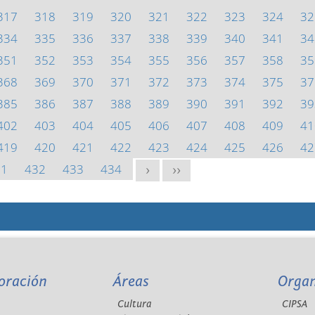
317
318
319
320
321
322
323
324
32
334
335
336
337
338
339
340
341
34
351
352
353
354
355
356
357
358
35
368
369
370
371
372
373
374
375
37
385
386
387
388
389
390
391
392
39
402
403
404
405
406
407
408
409
41
419
420
421
422
423
424
425
426
42
31
432
433
434
>
>>
oración
Áreas
Orga
Cultura
CIPSA