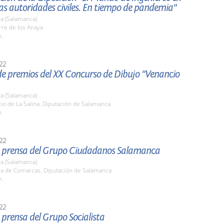
as autoridades civiles. En tiempo de pandemia"
a (Salamanca)
rre de los Anaya
h.
22
de premios del XX Concurso de Dibujo "Venancio
a (Salamanca)
tio de La Salina. Diputación de Salamanca
h.
22
 prensa del Grupo Ciudadanos Salamanca
a (Salamanca)
ala de Comarcas. Diputación de Salamanca
h.
22
prensa del Grupo Socialista