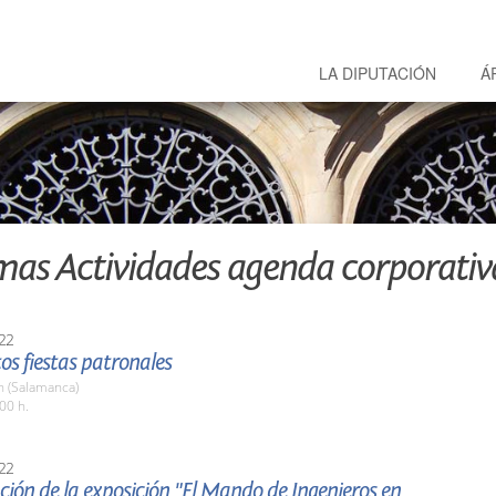
LA DIPUTACIÓN
Á
mas Actividades agenda corporativ
22
tos fiestas patronales
 (Salamanca)
00 h.
22
ión de la exposición "El Mando de Ingenieros en