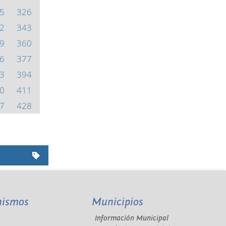
5
326
2
343
9
360
6
377
3
394
0
411
7
428
nismos
Municipios
Información Municipal