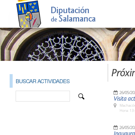
Próxi
BUSCAR ACTIVIDADES
26/05/20
Visita ac
Machacón
Hora: 13:
26/05/20
Inaugurac