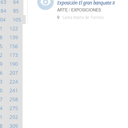
63
64
Exposición El gran banquete II
ARTE / EXPOSICIONES
84
85
Santa Marta de Tormes
04
105
1
122
8
139
5
156
2
173
9
190
6
207
3
224
0
241
7
258
4
275
1
292
8
309