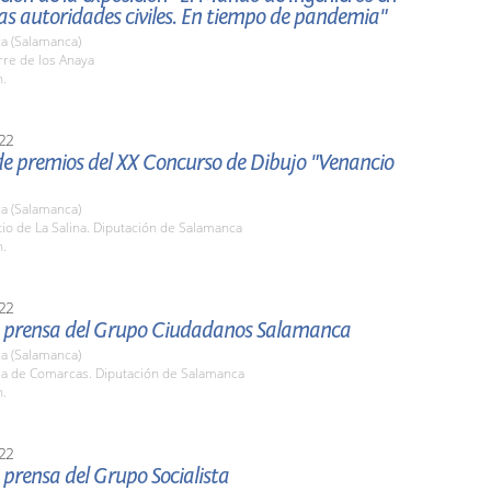
as autoridades civiles. En tiempo de pandemia"
a (Salamanca)
rre de los Anaya
h.
22
de premios del XX Concurso de Dibujo "Venancio
a (Salamanca)
tio de La Salina. Diputación de Salamanca
h.
22
 prensa del Grupo Ciudadanos Salamanca
a (Salamanca)
ala de Comarcas. Diputación de Salamanca
h.
22
prensa del Grupo Socialista