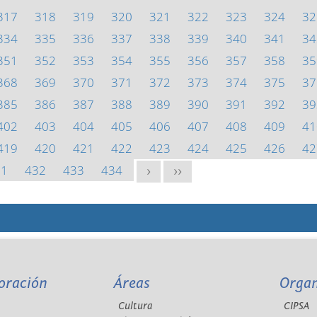
317
318
319
320
321
322
323
324
32
334
335
336
337
338
339
340
341
34
351
352
353
354
355
356
357
358
35
368
369
370
371
372
373
374
375
37
385
386
387
388
389
390
391
392
39
402
403
404
405
406
407
408
409
41
419
420
421
422
423
424
425
426
42
31
432
433
434
>
>>
oración
Áreas
Orga
Cultura
CIPSA