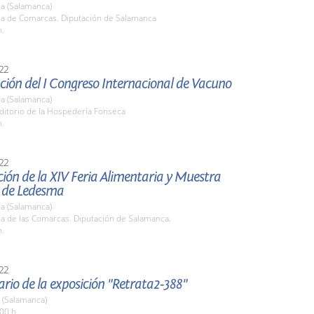
a (Salamanca)
ala de Comarcas. Diputación de Salamanca
h.
22
ión del I Congreso Internacional de Vacuno
a (Salamanca)
ditorio de la Hospedería Fonseca
h.
22
ión de la XIV Feria Alimentaria y Muestra
 de Ledesma
a (Salamanca)
la de las Comarcas. Diputación de Salamanca.
h.
22
ario de la exposición "Retrata2-388"
 (Salamanca)
00 h.