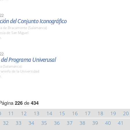
22
ción del Conjunto Iconográfico
a de Bracamonte (Salamanca)
lesia de San Miguel
h.
22
 del Programa Univerusal
a (Salamanca)
raninfo de la Universidad
h.
Página
226
de
434
0
11
12
13
14
15
16
17
18
19
20
32
33
34
35
36
37
38
39
40
41