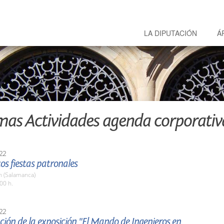
LA DIPUTACIÓN
Á
mas Actividades agenda corporativ
22
tos fiestas patronales
 (Salamanca)
00 h.
22
ión de la exposición "El Mando de Ingenieros en