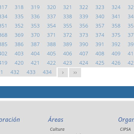
317
318
319
320
321
322
323
324
32
334
335
336
337
338
339
340
341
34
351
352
353
354
355
356
357
358
35
368
369
370
371
372
373
374
375
37
385
386
387
388
389
390
391
392
39
402
403
404
405
406
407
408
409
41
419
420
421
422
423
424
425
426
42
31
432
433
434
>
>>
oración
Áreas
Orga
Cultura
CIPSA