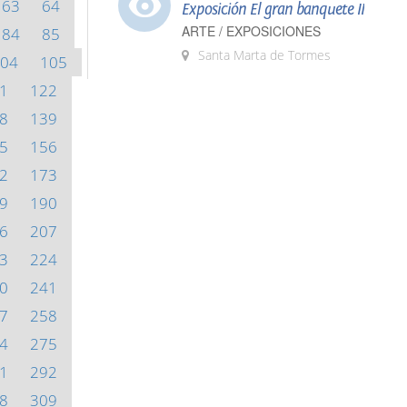
63
64
Exposición El gran banquete II
ARTE / EXPOSICIONES
84
85
Santa Marta de Tormes
04
105
1
122
8
139
5
156
2
173
9
190
6
207
3
224
0
241
7
258
4
275
1
292
8
309