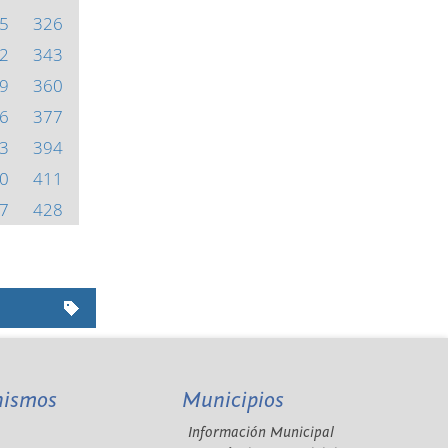
5
326
2
343
9
360
6
377
3
394
0
411
7
428
nismos
Municipios
Información Municipal