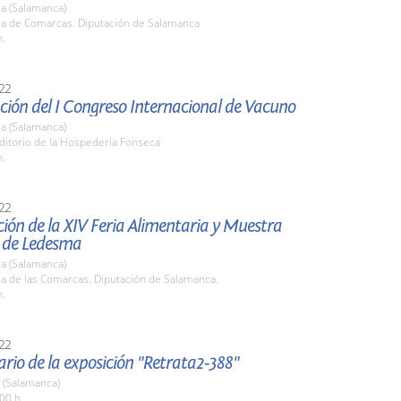
a (Salamanca)
ala de Comarcas. Diputación de Salamanca
h.
22
ión del I Congreso Internacional de Vacuno
a (Salamanca)
ditorio de la Hospedería Fonseca
h.
22
ión de la XIV Feria Alimentaria y Muestra
 de Ledesma
a (Salamanca)
la de las Comarcas. Diputación de Salamanca.
h.
22
ario de la exposición "Retrata2-388"
 (Salamanca)
00 h.