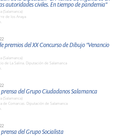
as autoridades civiles. En tiempo de pandemia"
a (Salamanca)
rre de los Anaya
h.
22
de premios del XX Concurso de Dibujo "Venancio
a (Salamanca)
tio de La Salina. Diputación de Salamanca
h.
22
 prensa del Grupo Ciudadanos Salamanca
a (Salamanca)
ala de Comarcas. Diputación de Salamanca
h.
22
prensa del Grupo Socialista