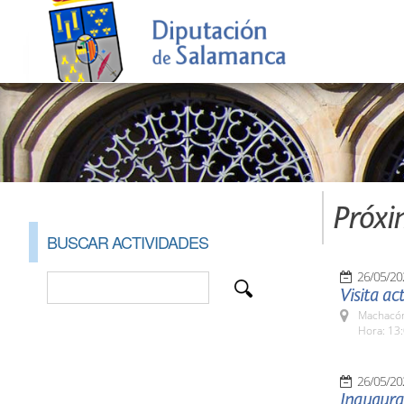
Próxi
BUSCAR ACTIVIDADES
26/05/20
Visita ac
Machacón
Hora: 13:
26/05/20
Inaugurac