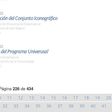
22
ción del Conjunto Iconográfico
a de Bracamonte (Salamanca)
lesia de San Miguel
h.
22
 del Programa Univerusal
a (Salamanca)
raninfo de la Universidad
h.
Página
226
de
434
0
11
12
13
14
15
16
17
18
19
20
32
33
34
35
36
37
38
39
40
41