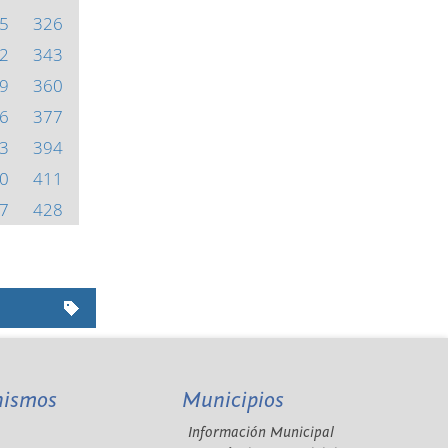
5
326
2
343
9
360
6
377
3
394
0
411
7
428
nismos
Municipios
Información Municipal