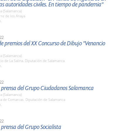
as autoridades civiles. En tiempo de pandemia"
a (Salamanca)
rre de los Anaya
h.
22
de premios del XX Concurso de Dibujo "Venancio
a (Salamanca)
tio de La Salina. Diputación de Salamanca
h.
22
 prensa del Grupo Ciudadanos Salamanca
a (Salamanca)
ala de Comarcas. Diputación de Salamanca
h.
22
prensa del Grupo Socialista