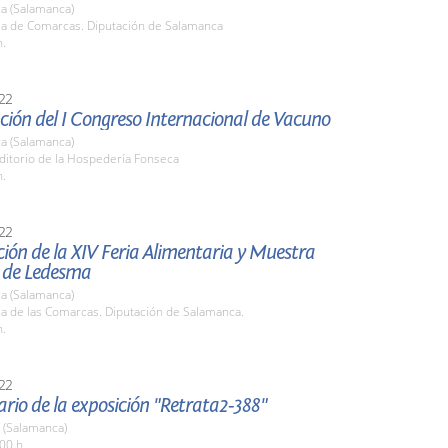
a (Salamanca)
ala de Comarcas. Diputación de Salamanca
h.
22
ión del I Congreso Internacional de Vacuno
a (Salamanca)
ditorio de la Hospedería Fonseca
h.
22
ión de la XIV Feria Alimentaria y Muestra
 de Ledesma
a (Salamanca)
la de las Comarcas. Diputación de Salamanca.
h.
22
ario de la exposición "Retrata2-388"
 (Salamanca)
00 h.