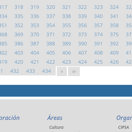
317
318
319
320
321
322
323
324
32
334
335
336
337
338
339
340
341
34
351
352
353
354
355
356
357
358
35
368
369
370
371
372
373
374
375
37
385
386
387
388
389
390
391
392
39
402
403
404
405
406
407
408
409
41
419
420
421
422
423
424
425
426
42
31
432
433
434
>
>>
oración
Áreas
Orga
Cultura
CIPSA