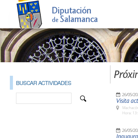
Próxi
BUSCAR ACTIVIDADES
26/05/20
Visita ac
Machacón
Hora: 13:
26/05/20
Inaugurac