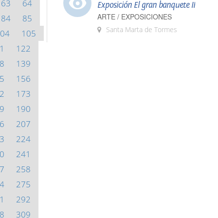
63
64
Exposición El gran banquete II
ARTE / EXPOSICIONES
84
85
Santa Marta de Tormes
04
105
1
122
8
139
5
156
2
173
9
190
6
207
3
224
0
241
7
258
4
275
1
292
8
309