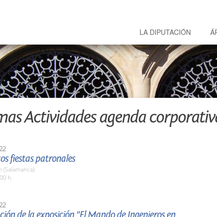
LA DIPUTACIÓN
Á
mas Actividades agenda corporativ
22
tos fiestas patronales
 (Salamanca)
00 h.
22
ión de la exposición "El Mando de Ingenieros en