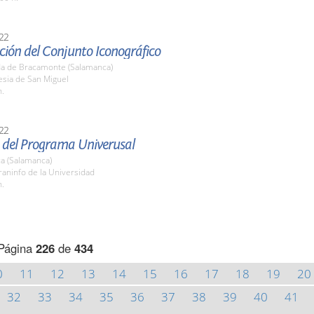
22
ción del Conjunto Iconográfico
a de Bracamonte (Salamanca)
lesia de San Miguel
h.
22
 del Programa Univerusal
a (Salamanca)
raninfo de la Universidad
h.
Página
226
de
434
0
11
12
13
14
15
16
17
18
19
20
32
33
34
35
36
37
38
39
40
41