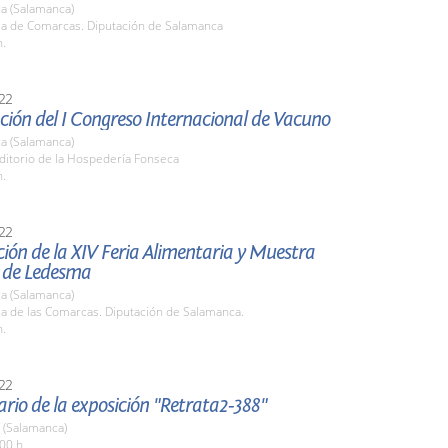
a (Salamanca)
ala de Comarcas. Diputación de Salamanca
h.
22
ión del I Congreso Internacional de Vacuno
a (Salamanca)
ditorio de la Hospedería Fonseca
h.
22
ión de la XIV Feria Alimentaria y Muestra
 de Ledesma
a (Salamanca)
la de las Comarcas. Diputación de Salamanca.
h.
22
ario de la exposición "Retrata2-388"
 (Salamanca)
00 h.