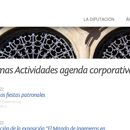
LA DIPUTACIÓN
Á
mas Actividades agenda corporativ
22
tos fiestas patronales
 (Salamanca)
00 h.
22
ión de la exposición "El Mando de Ingenieros en