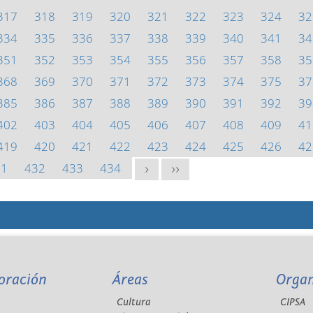
317
318
319
320
321
322
323
324
32
334
335
336
337
338
339
340
341
34
351
352
353
354
355
356
357
358
35
368
369
370
371
372
373
374
375
37
385
386
387
388
389
390
391
392
39
402
403
404
405
406
407
408
409
41
419
420
421
422
423
424
425
426
42
31
432
433
434
>
>>
oración
Áreas
Orga
Cultura
CIPSA