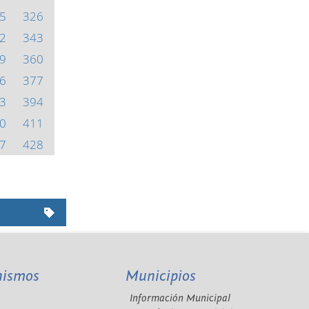
5
326
2
343
9
360
6
377
3
394
0
411
7
428
nismos
Municipios
Información Municipal