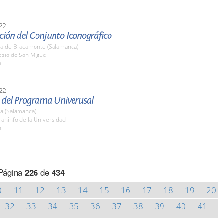
22
ción del Conjunto Iconográfico
a de Bracamonte (Salamanca)
lesia de San Miguel
h.
22
 del Programa Univerusal
a (Salamanca)
raninfo de la Universidad
h.
Página
226
de
434
0
11
12
13
14
15
16
17
18
19
20
32
33
34
35
36
37
38
39
40
41