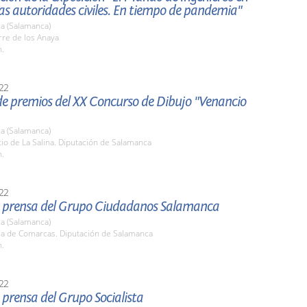
as autoridades civiles. En tiempo de pandemia"
a (Salamanca)
rre de los Anaya
h.
22
de premios del XX Concurso de Dibujo "Venancio
a (Salamanca)
tio de La Salina. Diputación de Salamanca
h.
22
 prensa del Grupo Ciudadanos Salamanca
a (Salamanca)
ala de Comarcas. Diputación de Salamanca
h.
22
prensa del Grupo Socialista