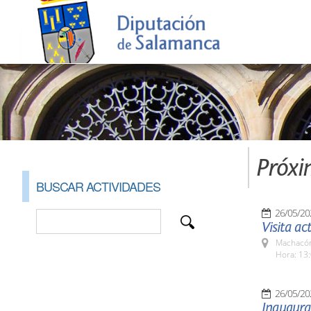
Próxi
BUSCAR ACTIVIDADES
26/05/20
Visita ac
Machacón
Hora: 13:
26/05/20
Inaugurac