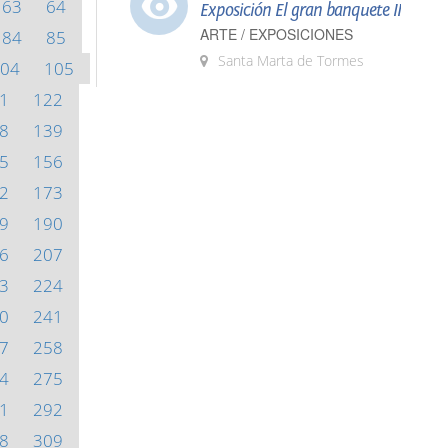
63
64
Exposición El gran banquete II
ARTE / EXPOSICIONES
84
85
Santa Marta de Tormes
04
105
1
122
8
139
5
156
2
173
9
190
6
207
3
224
0
241
7
258
4
275
1
292
8
309