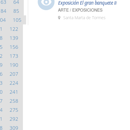
63
64
Exposición El gran banquete II
ARTE / EXPOSICIONES
84
85
Santa Marta de Tormes
04
105
1
122
8
139
5
156
2
173
9
190
6
207
3
224
0
241
7
258
4
275
1
292
8
309