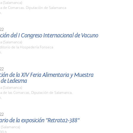
a (Salamanca)
ala de Comarcas. Diputación de Salamanca
h.
22
ión del I Congreso Internacional de Vacuno
a (Salamanca)
ditorio de la Hospedería Fonseca
h.
22
ión de la XIV Feria Alimentaria y Muestra
 de Ledesma
a (Salamanca)
la de las Comarcas. Diputación de Salamanca.
h.
22
ario de la exposición "Retrata2-388"
 (Salamanca)
00 h.