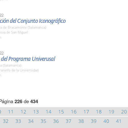
22
ción del Conjunto Iconográfico
a de Bracamonte (Salamanca)
lesia de San Miguel
h.
22
 del Programa Univerusal
a (Salamanca)
raninfo de la Universidad
h.
Página
226
de
434
0
11
12
13
14
15
16
17
18
19
20
32
33
34
35
36
37
38
39
40
41