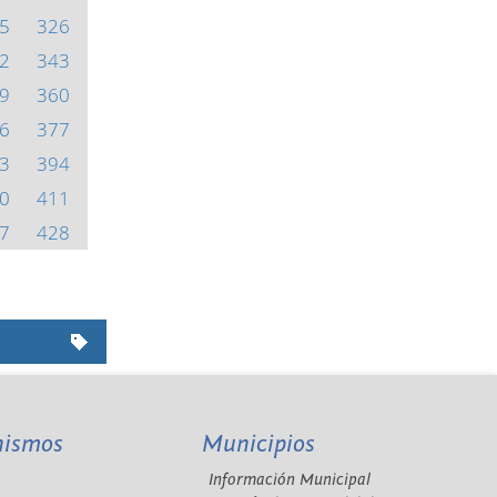
5
326
2
343
9
360
6
377
3
394
0
411
7
428
nismos
Municipios
Información Municipal