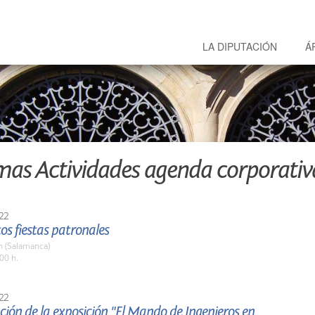
LA DIPUTACIÓN
Á
mas Actividades agenda corporativ
22
tos fiestas patronales
 (Salamanca)
00 h.
22
ión de la exposición "El Mando de Ingenieros en