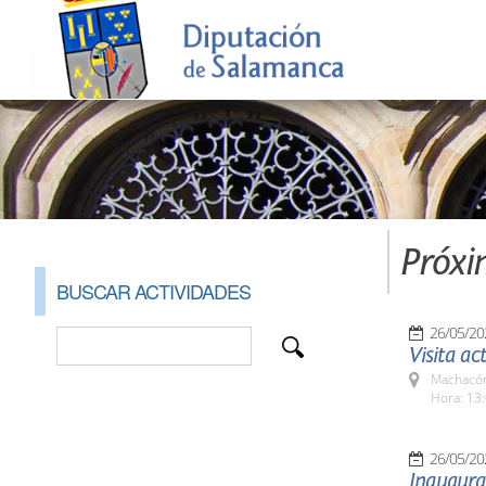
Próxi
BUSCAR ACTIVIDADES
26/05/20
Visita ac
Machacón
Hora: 13:
26/05/20
Inaugurac