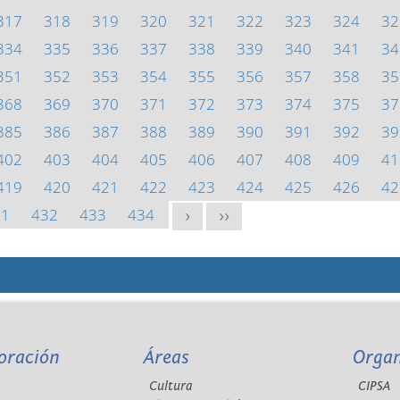
317
318
319
320
321
322
323
324
32
334
335
336
337
338
339
340
341
34
351
352
353
354
355
356
357
358
35
368
369
370
371
372
373
374
375
37
385
386
387
388
389
390
391
392
39
402
403
404
405
406
407
408
409
41
419
420
421
422
423
424
425
426
42
31
432
433
434
>
>>
oración
Áreas
Orga
Cultura
CIPSA