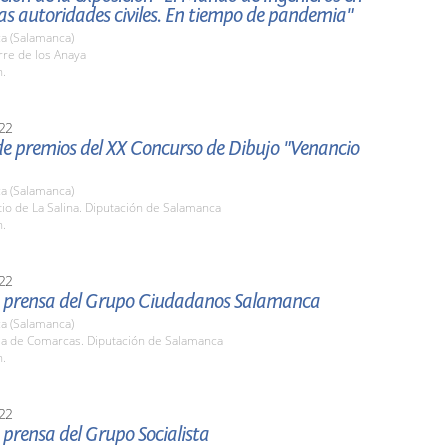
as autoridades civiles. En tiempo de pandemia"
a (Salamanca)
rre de los Anaya
h.
22
de premios del XX Concurso de Dibujo "Venancio
a (Salamanca)
tio de La Salina. Diputación de Salamanca
h.
22
 prensa del Grupo Ciudadanos Salamanca
a (Salamanca)
ala de Comarcas. Diputación de Salamanca
h.
22
prensa del Grupo Socialista