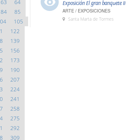
63
64
Exposición El gran banquete II
ARTE / EXPOSICIONES
84
85
Santa Marta de Tormes
04
105
1
122
8
139
5
156
2
173
9
190
6
207
3
224
0
241
7
258
4
275
1
292
8
309