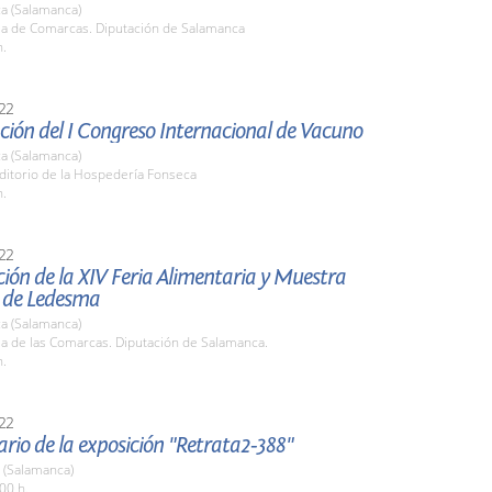
a (Salamanca)
ala de Comarcas. Diputación de Salamanca
h.
22
ión del I Congreso Internacional de Vacuno
a (Salamanca)
ditorio de la Hospedería Fonseca
h.
22
ión de la XIV Feria Alimentaria y Muestra
 de Ledesma
a (Salamanca)
la de las Comarcas. Diputación de Salamanca.
h.
22
ario de la exposición "Retrata2-388"
 (Salamanca)
00 h.