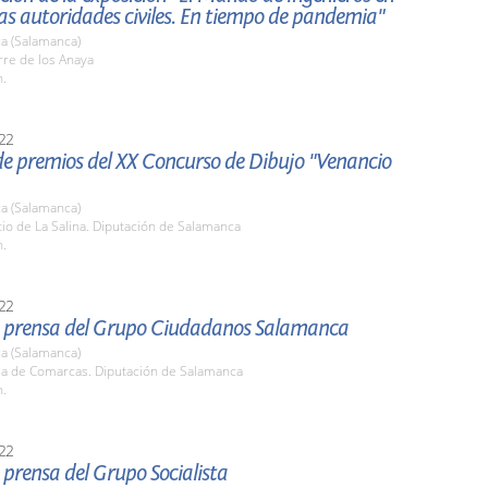
as autoridades civiles. En tiempo de pandemia"
a (Salamanca)
rre de los Anaya
h.
22
de premios del XX Concurso de Dibujo "Venancio
a (Salamanca)
tio de La Salina. Diputación de Salamanca
h.
22
 prensa del Grupo Ciudadanos Salamanca
a (Salamanca)
ala de Comarcas. Diputación de Salamanca
h.
22
prensa del Grupo Socialista