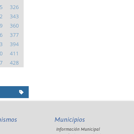
5
326
2
343
9
360
6
377
3
394
0
411
7
428
nismos
Municipios
Información Municipal