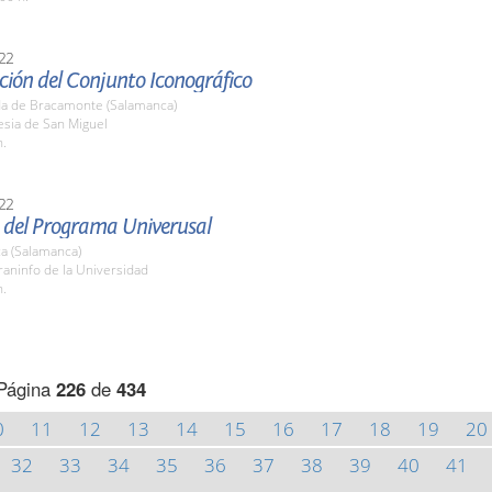
22
ción del Conjunto Iconográfico
a de Bracamonte (Salamanca)
lesia de San Miguel
h.
22
 del Programa Univerusal
a (Salamanca)
raninfo de la Universidad
h.
Página
226
de
434
0
11
12
13
14
15
16
17
18
19
20
32
33
34
35
36
37
38
39
40
41