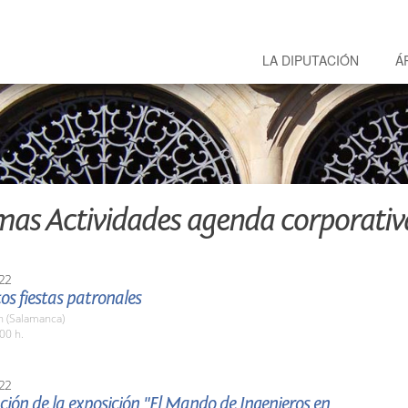
LA DIPUTACIÓN
Á
mas Actividades agenda corporativ
22
tos fiestas patronales
 (Salamanca)
00 h.
22
ión de la exposición "El Mando de Ingenieros en