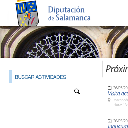
Próxi
BUSCAR ACTIVIDADES
26/05/20
Visita ac
Machacón
Hora: 13:
26/05/20
Inaugurac