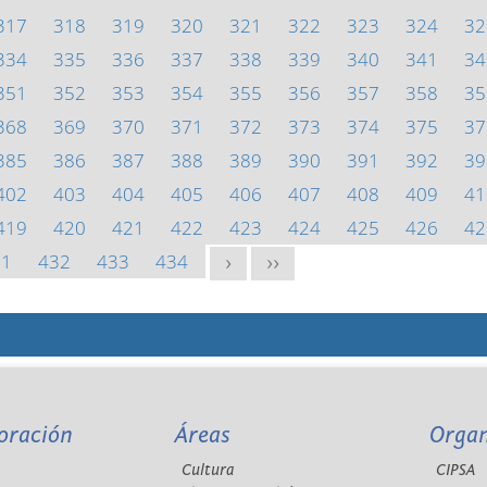
317
318
319
320
321
322
323
324
32
334
335
336
337
338
339
340
341
34
351
352
353
354
355
356
357
358
35
368
369
370
371
372
373
374
375
37
385
386
387
388
389
390
391
392
39
402
403
404
405
406
407
408
409
41
419
420
421
422
423
424
425
426
42
31
432
433
434
>
>>
oración
Áreas
Orga
Cultura
CIPSA