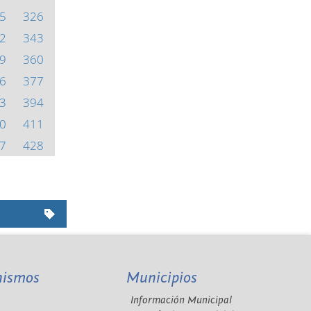
5
326
2
343
9
360
6
377
3
394
0
411
7
428
nismos
Municipios
Información Municipal