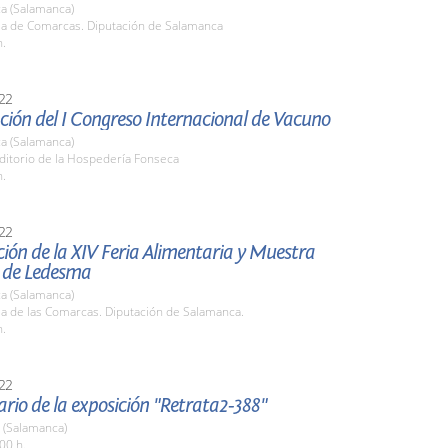
a (Salamanca)
ala de Comarcas. Diputación de Salamanca
h.
22
ión del I Congreso Internacional de Vacuno
a (Salamanca)
ditorio de la Hospedería Fonseca
h.
22
ión de la XIV Feria Alimentaria y Muestra
 de Ledesma
a (Salamanca)
la de las Comarcas. Diputación de Salamanca.
h.
22
ario de la exposición "Retrata2-388"
 (Salamanca)
00 h.