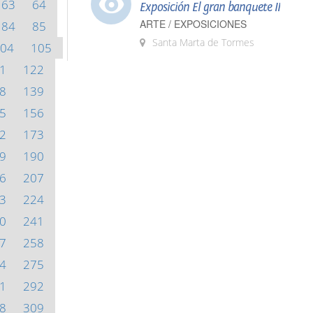
63
64
Exposición El gran banquete II
ARTE / EXPOSICIONES
84
85
Santa Marta de Tormes
04
105
1
122
8
139
5
156
2
173
9
190
6
207
3
224
0
241
7
258
4
275
1
292
8
309