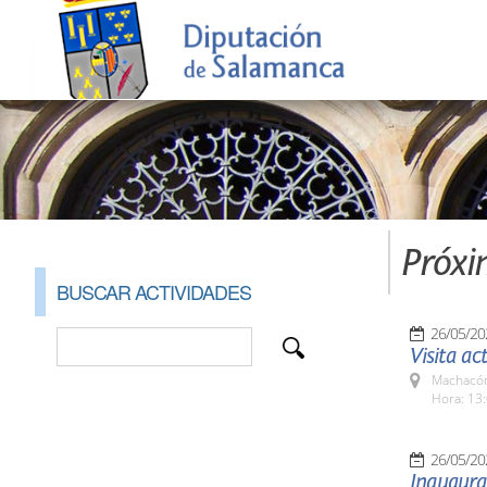
Próxi
BUSCAR ACTIVIDADES
26/05/20
Visita ac
Machacón
Hora: 13:
26/05/20
Inaugurac