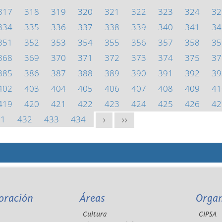
317
318
319
320
321
322
323
324
32
334
335
336
337
338
339
340
341
34
351
352
353
354
355
356
357
358
35
368
369
370
371
372
373
374
375
37
385
386
387
388
389
390
391
392
39
402
403
404
405
406
407
408
409
41
419
420
421
422
423
424
425
426
42
31
432
433
434
>
>>
oración
Áreas
Orga
Cultura
CIPSA