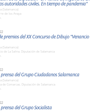
as autoridades civiles. En tiempo de pandemia"
a (Salamanca)
rre de los Anaya
h.
22
de premios del XX Concurso de Dibujo "Venancio
a (Salamanca)
tio de La Salina. Diputación de Salamanca
h.
22
 prensa del Grupo Ciudadanos Salamanca
a (Salamanca)
ala de Comarcas. Diputación de Salamanca
h.
22
prensa del Grupo Socialista