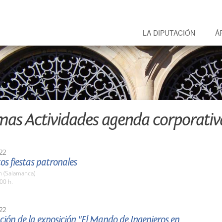
LA DIPUTACIÓN
Á
mas Actividades agenda corporativ
22
tos fiestas patronales
 (Salamanca)
00 h.
22
ión de la exposición "El Mando de Ingenieros en