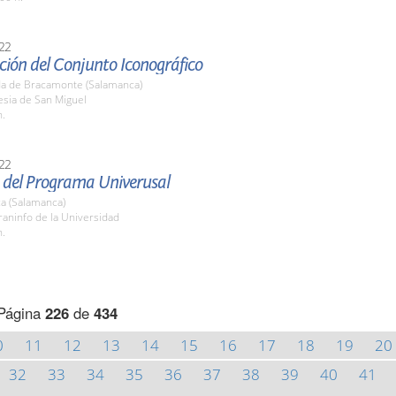
22
ción del Conjunto Iconográfico
a de Bracamonte (Salamanca)
lesia de San Miguel
h.
22
 del Programa Univerusal
a (Salamanca)
raninfo de la Universidad
h.
Página
226
de
434
0
11
12
13
14
15
16
17
18
19
20
32
33
34
35
36
37
38
39
40
41