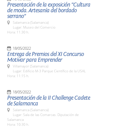
Presentación de la exposición "Cultura
de moda. Artesanía del bordado
serrano"
Salamanca (Salamanca)
Lugar: Museo del Comercio
Hora: 11:30 h.
18/05/2022
Entrega de Premios del XI Concurso
Motivar para Emprender
Villamayor (Salamanca)
Lugar: Edificio M-3 Parque Científico de la USAL
Hora: 11:15 h.
18/05/2022
Presentación de la II Challenge Cadete
de Salamanca
Salamanca (Salamanca)
Lugar: Sala de las Comarcas. Diputación de
Salamanca
Hora: 10:30 h.