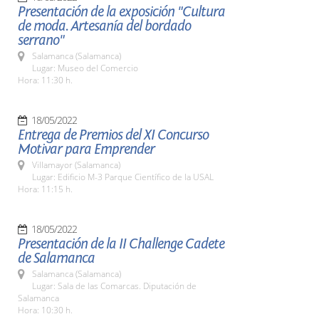
Presentación de la exposición "Cultura
de moda. Artesanía del bordado
serrano"
Salamanca (Salamanca)
Lugar: Museo del Comercio
Hora: 11:30 h.
18/05/2022
Entrega de Premios del XI Concurso
Motivar para Emprender
Villamayor (Salamanca)
Lugar: Edificio M-3 Parque Científico de la USAL
Hora: 11:15 h.
18/05/2022
Presentación de la II Challenge Cadete
de Salamanca
Salamanca (Salamanca)
Lugar: Sala de las Comarcas. Diputación de
Salamanca
Hora: 10:30 h.