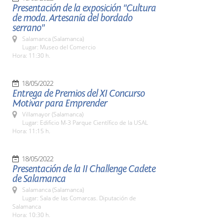
Presentación de la exposición "Cultura
de moda. Artesanía del bordado
serrano"
Salamanca (Salamanca)
Lugar: Museo del Comercio
Hora: 11:30 h.
18/05/2022
Entrega de Premios del XI Concurso
Motivar para Emprender
Villamayor (Salamanca)
Lugar: Edificio M-3 Parque Científico de la USAL
Hora: 11:15 h.
18/05/2022
Presentación de la II Challenge Cadete
de Salamanca
Salamanca (Salamanca)
Lugar: Sala de las Comarcas. Diputación de
Salamanca
Hora: 10:30 h.