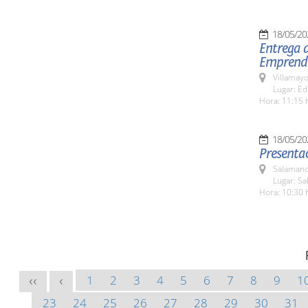
18/05/20
Entrega 
Emprend
Villamayo
Lugar: Ed
Hora: 11:15 
18/05/20
Presentac
Salamanc
Lugar: Sa
Hora: 10:30 
1
2
3
4
5
6
7
8
9
1
<<
<
23
24
25
26
27
28
29
30
31