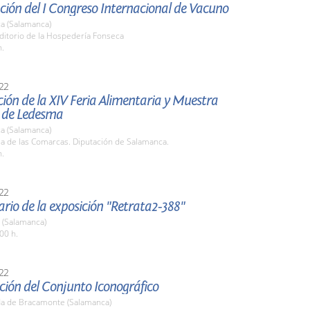
ión del I Congreso Internacional de Vacuno
a (Salamanca)
ditorio de la Hospedería Fonseca
h.
22
ión de la XIV Feria Alimentaria y Muestra
 de Ledesma
a (Salamanca)
la de las Comarcas. Diputación de Salamanca.
h.
22
ario de la exposición "Retrata2-388"
 (Salamanca)
00 h.
22
ción del Conjunto Iconográfico
a de Bracamonte (Salamanca)