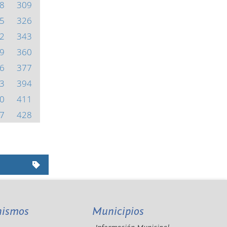
8
309
5
326
2
343
9
360
6
377
3
394
0
411
7
428
nismos
Municipios