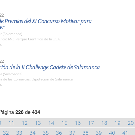
22
de Premios del XI Concurso Motivar para
er
r (Salamanca)
ificio M-3 Parque Científico de la USAL
h.
22
ión de la II Challenge Cadete de Salamanca
a (Salamanca)
la de las Comarcas. Diputación de Salamanca
h.
Página
226
de
434
0
11
12
13
14
15
16
17
18
19
20
32
33
34
35
36
37
38
39
40
41