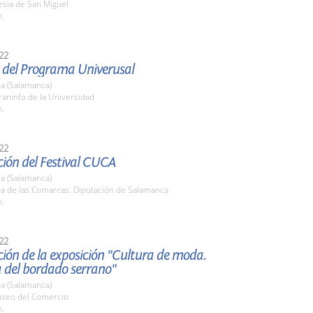
lesia de San Miguel
h.
22
 del Programa Univerusal
a (Salamanca)
raninfo de la Universidad
h.
22
ión del Festival CUCA
a (Salamanca)
la de las Comarcas. Diputación de Salamanca
h.
22
ión de la exposición "Cultura de moda.
a del bordado serrano"
a (Salamanca)
useo del Comercio
h.