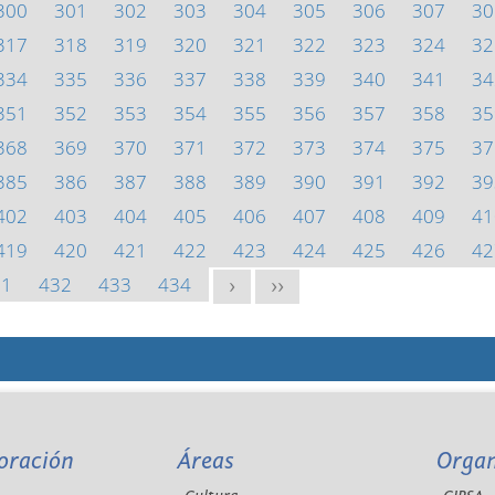
300
301
302
303
304
305
306
307
30
317
318
319
320
321
322
323
324
32
334
335
336
337
338
339
340
341
34
351
352
353
354
355
356
357
358
35
368
369
370
371
372
373
374
375
37
385
386
387
388
389
390
391
392
39
402
403
404
405
406
407
408
409
41
419
420
421
422
423
424
425
426
42
31
432
433
434
>
>>
oración
Áreas
Orga