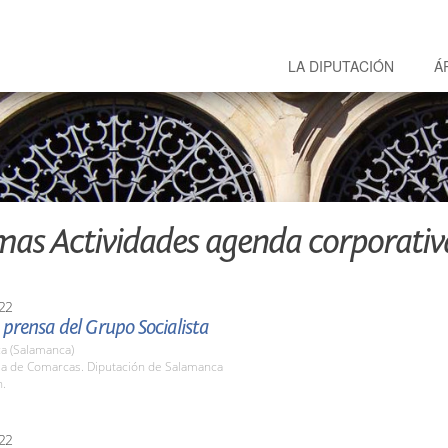
LA DIPUTACIÓN
Á
mas Actividades agenda corporativ
22
prensa del Grupo Socialista
a (Salamanca)
ala de Comarcas. Diputación de Salamanca
h.
22