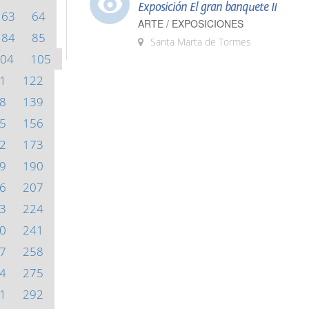
Exposición El gran banquete II
63
64
ARTE / EXPOSICIONES
84
85
Santa Marta de Tormes
04
105
1
122
8
139
5
156
2
173
9
190
6
207
3
224
0
241
7
258
4
275
1
292