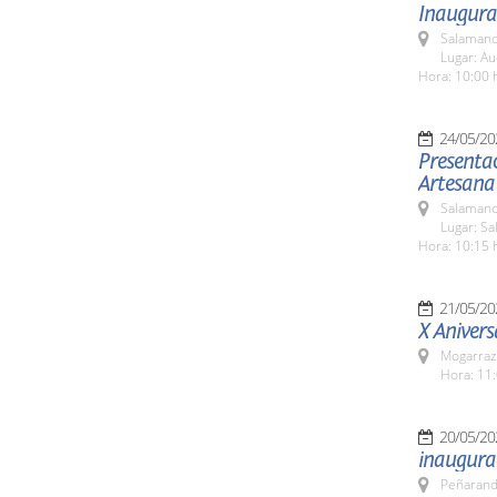
Inaugurac
Salamanc
Lugar: Au
Hora: 10:00 
24/05/20
Presentac
Artesana
Salamanc
Lugar: Sa
Hora: 10:15 
21/05/20
X Anivers
Mogarraz
Hora: 11:
20/05/20
inaugura
Peñarand