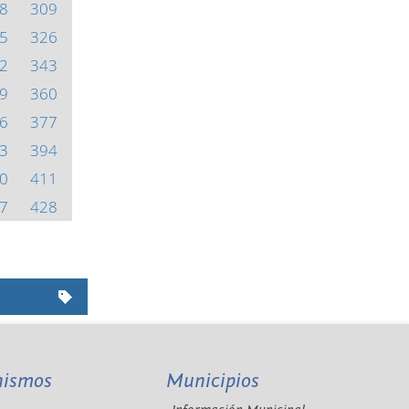
8
309
5
326
2
343
9
360
6
377
3
394
0
411
7
428
nismos
Municipios