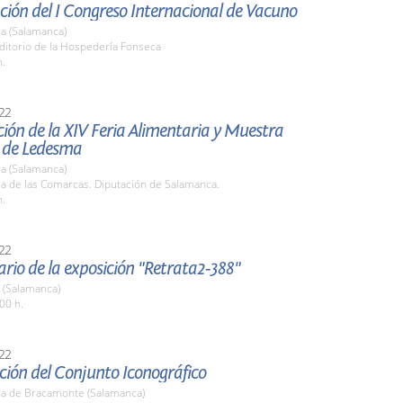
ión del I Congreso Internacional de Vacuno
a (Salamanca)
ditorio de la Hospedería Fonseca
h.
22
ión de la XIV Feria Alimentaria y Muestra
 de Ledesma
a (Salamanca)
la de las Comarcas. Diputación de Salamanca.
h.
22
ario de la exposición "Retrata2-388"
 (Salamanca)
00 h.
22
ción del Conjunto Iconográfico
a de Bracamonte (Salamanca)