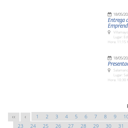
18/05/20
Entrega 
Emprend
Villamayo
Lugar: Ed
Hora: 11:15 
18/05/20
Presentac
Salamanc
Lugar: Sa
Hora: 10:30 
1
2
3
4
5
6
7
8
9
1
<<
<
23
24
25
26
27
28
29
30
31