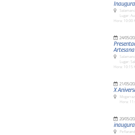
Inaugurac
Salamanc
Lugar: Au
Hora: 10:00 
24/05/20
Presentac
Artesana
Salamanc
Lugar: Sa
Hora: 10:15 
21/05/20
X Anivers
Mogarraz
Hora: 11:
20/05/20
inaugura
Peñarand