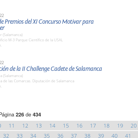
22
de Premios del XI Concurso Motivar para
er
r (Salamanca)
ificio M-3 Parque Científico de la USAL
h.
22
ión de la II Challenge Cadete de Salamanca
a (Salamanca)
la de las Comarcas. Diputación de Salamanca
h.
Página
226
de
434
0
11
12
13
14
15
16
17
18
19
20
32
33
34
35
36
37
38
39
40
41