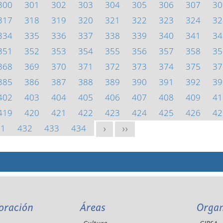
300
301
302
303
304
305
306
307
30
317
318
319
320
321
322
323
324
32
334
335
336
337
338
339
340
341
34
351
352
353
354
355
356
357
358
35
368
369
370
371
372
373
374
375
37
385
386
387
388
389
390
391
392
39
402
403
404
405
406
407
408
409
41
419
420
421
422
423
424
425
426
42
31
432
433
434
>
>>
oración
Áreas
Orga