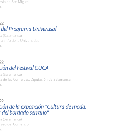
lesia de San Miguel
h.
22
 del Programa Univerusal
a (Salamanca)
raninfo de la Universidad
h.
22
ión del Festival CUCA
a (Salamanca)
la de las Comarcas. Diputación de Salamanca
h.
22
ión de la exposición "Cultura de moda.
a del bordado serrano"
a (Salamanca)
useo del Comercio
h.