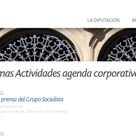
LA DIPUTACIÓN
Á
mas Actividades agenda corporativ
22
prensa del Grupo Socialista
a (Salamanca)
ala de Comarcas. Diputación de Salamanca
h.
22