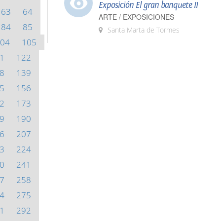
Exposición El gran banquete II
63
64
ARTE / EXPOSICIONES
84
85
Santa Marta de Tormes
04
105
1
122
8
139
5
156
2
173
9
190
6
207
3
224
0
241
7
258
4
275
1
292