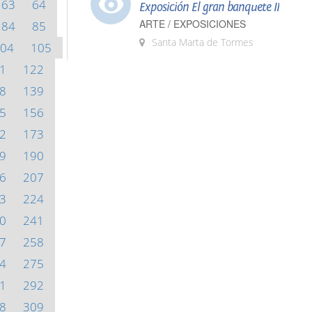
63
64
Exposición El gran banquete II
ARTE / EXPOSICIONES
84
85
Santa Marta de Tormes
04
105
1
122
8
139
5
156
2
173
9
190
6
207
3
224
0
241
7
258
4
275
1
292
8
309