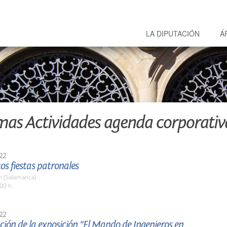
LA DIPUTACIÓN
Á
mas Actividades agenda corporativ
22
tos fiestas patronales
 (Salamanca)
00 h.
22
ión de la exposición "El Mando de Ingenieros en