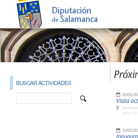
Próxi
BUSCAR ACTIVIDADES
26/05/20
Visita ac
Machacón
Hora: 13:
26/05/20
Inaugurac