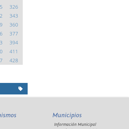
5
326
2
343
9
360
6
377
3
394
0
411
7
428
nismos
Municipios
Información Municipal