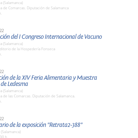
a (Salamanca)
ala de Comarcas. Diputación de Salamanca
h.
22
ión del I Congreso Internacional de Vacuno
a (Salamanca)
ditorio de la Hospedería Fonseca
h.
22
ión de la XIV Feria Alimentaria y Muestra
 de Ledesma
a (Salamanca)
la de las Comarcas. Diputación de Salamanca.
h.
22
ario de la exposición "Retrata2-388"
 (Salamanca)
00 h.