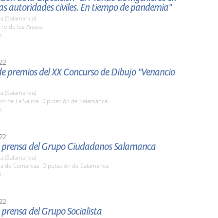
as autoridades civiles. En tiempo de pandemia"
a (Salamanca)
rre de los Anaya
h.
22
de premios del XX Concurso de Dibujo "Venancio
a (Salamanca)
tio de La Salina. Diputación de Salamanca
h.
22
 prensa del Grupo Ciudadanos Salamanca
a (Salamanca)
ala de Comarcas. Diputación de Salamanca
h.
22
prensa del Grupo Socialista