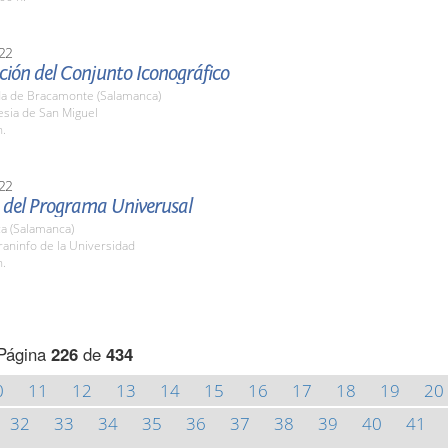
22
ción del Conjunto Iconográfico
a de Bracamonte (Salamanca)
lesia de San Miguel
h.
22
 del Programa Univerusal
a (Salamanca)
raninfo de la Universidad
h.
Página
226
de
434
0
11
12
13
14
15
16
17
18
19
20
32
33
34
35
36
37
38
39
40
41