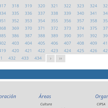
317
318
319
320
321
322
323
324
32
334
335
336
337
338
339
340
341
34
351
352
353
354
355
356
357
358
35
368
369
370
371
372
373
374
375
37
385
386
387
388
389
390
391
392
39
402
403
404
405
406
407
408
409
41
419
420
421
422
423
424
425
426
42
31
432
433
434
>
>>
oración
Áreas
Orga
Cultura
CIPSA