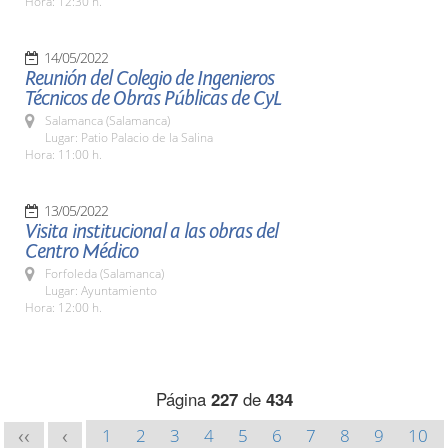
Hora: 12:30 h.
14/05/2022
Reunión del Colegio de Ingenieros
Técnicos de Obras Públicas de CyL
Salamanca (Salamanca)
Lugar: Patio Palacio de la Salina
Hora: 11:00 h.
13/05/2022
Visita institucional a las obras del
Centro Médico
Forfoleda (Salamanca)
Lugar: Ayuntamiento
Hora: 12:00 h.
Página
227
de
434
1
2
3
4
5
6
7
8
9
10
<<
<