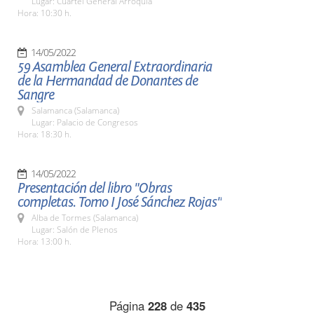
Lugar: Cuartel General Arroquia
Hora: 10:30 h.
14/05/2022
59 Asamblea General Extraordinaria
de la Hermandad de Donantes de
Sangre
Salamanca (Salamanca)
Lugar: Palacio de Congresos
Hora: 18:30 h.
14/05/2022
Presentación del libro "Obras
completas. Tomo I José Sánchez Rojas"
Alba de Tormes (Salamanca)
Lugar: Salón de Plenos
Hora: 13:00 h.
Página
228
de
435