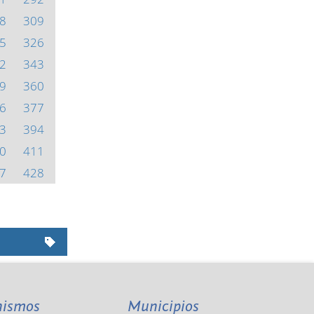
8
309
5
326
2
343
9
360
6
377
3
394
0
411
7
428
nismos
Municipios