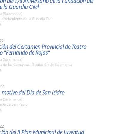
ón del 178 Aniversario de la Fundación del
 la Guardia Civil
a (Salamanca)
uartelamiento de la Guardia Civil
h.
22
ión del Certamen Provincial de Teatro
do "Fernando de Rojas"
a (Salamanca)
la de las Comarcas. Diputación de Salamanca
h.
22
 motivo del Día de San Isidro
a (Salamanca)
lesia de San Pablo
h.
22
ión del II Plan Municipal de Juventud