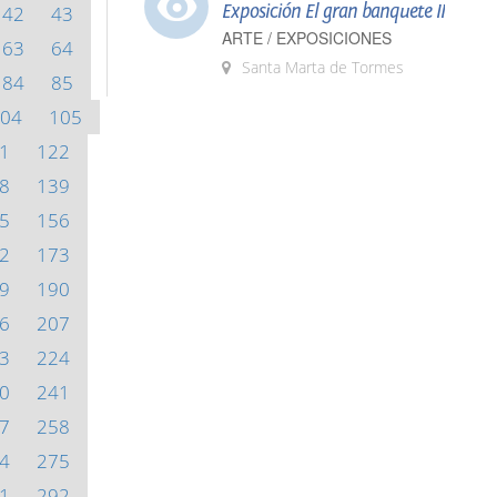
Exposición El gran banquete II
42
43
ARTE / EXPOSICIONES
63
64
Santa Marta de Tormes
84
85
04
105
1
122
8
139
5
156
2
173
9
190
6
207
3
224
0
241
7
258
4
275
1
292