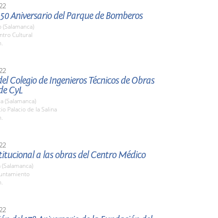
22
 50 Aniversario del Parque de Bomberos
o (Salamanca)
ntro Cultural
h.
22
el Colegio de Ingenieros Técnicos de Obras
de CyL
a (Salamanca)
io Palacio de la Salina
h.
22
stitucional a las obras del Centro Médico
 (Salamanca)
yuntamiento
h.
22