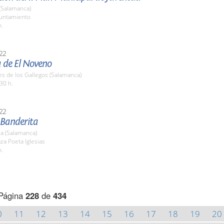
(Salamanca)
yuntamiento
h.
22
a de El Noveno
es de los Gallegos (Salamanca)
30 h.
22
 Banderita
a (Salamanca)
aza Poeta Iglesias
h.
Página
228
de
434
0
11
12
13
14
15
16
17
18
19
20