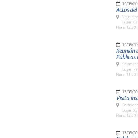
14/05/20
Actos del
Vitigudin
Lugar: Ce
Hora: 12:30 
14/05/20
Reunión d
Públicas 
Salamanc
Lugar: Pat
Hora: 11:00 
13/05/20
Visita in
Forfoleda
Lugar: A
Hora: 12:00 
13/05/20