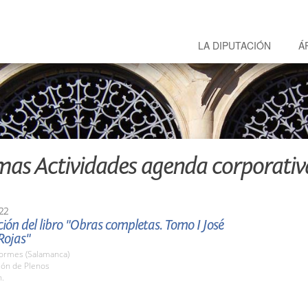
LA DIPUTACIÓN
Á
mas Actividades agenda corporativ
22
ión del libro "Obras completas. Tomo I José
Rojas"
Tormes (Salamanca)
lón de Plenos
h.