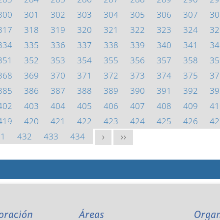
300
301
302
303
304
305
306
307
30
317
318
319
320
321
322
323
324
32
334
335
336
337
338
339
340
341
34
351
352
353
354
355
356
357
358
35
368
369
370
371
372
373
374
375
37
385
386
387
388
389
390
391
392
39
402
403
404
405
406
407
408
409
41
419
420
421
422
423
424
425
426
42
31
432
433
434
>
>>
oración
Áreas
Orga