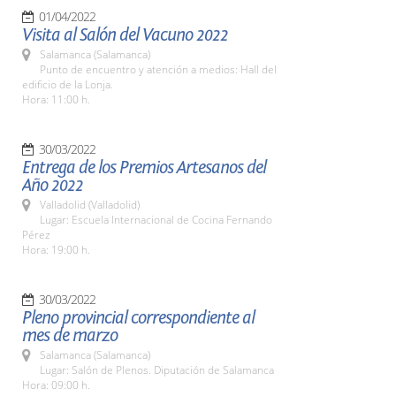
01/04/2022
Visita al Salón del Vacuno 2022
Salamanca (Salamanca)
Punto de encuentro y atención a medios: Hall del
edificio de la Lonja.
Hora: 11:00 h.
30/03/2022
Entrega de los Premios Artesanos del
Año 2022
Valladolid (Valladolid)
Lugar: Escuela Internacional de Cocina Fernando
Pérez
Hora: 19:00 h.
30/03/2022
Pleno provincial correspondiente al
mes de marzo
Salamanca (Salamanca)
Lugar: Salón de Plenos. Diputación de Salamanca
Hora: 09:00 h.