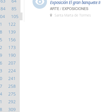
63
64
Exposición El gran banquete II
84
85
ARTE / EXPOSICIONES
Santa Marta de Tormes
04
105
1
122
8
139
5
156
2
173
9
190
6
207
3
224
0
241
7
258
4
275
1
292
8
309