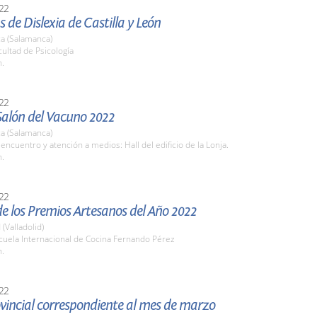
22
s de Dislexia de Castilla y León
a (Salamanca)
cultad de Psicología
h.
22
 Salón del Vacuno 2022
a (Salamanca)
encuentro y atención a medios: Hall del edificio de la Lonja.
h.
22
e los Premios Artesanos del Año 2022
 (Valladolid)
cuela Internacional de Cocina Fernando Pérez
h.
22
vincial correspondiente al mes de marzo