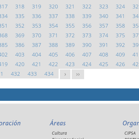
317
318
319
320
321
322
323
324
32
334
335
336
337
338
339
340
341
34
351
352
353
354
355
356
357
358
35
368
369
370
371
372
373
374
375
37
385
386
387
388
389
390
391
392
39
402
403
404
405
406
407
408
409
41
419
420
421
422
423
424
425
426
42
31
432
433
434
>
>>
oración
Áreas
Orga
Cultura
CIPSA