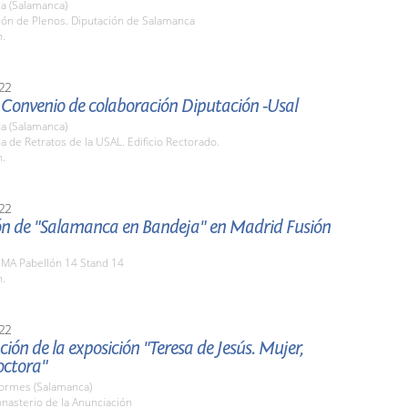
a (Salamanca)
lón de Plenos. Diputación de Salamanca
h.
22
 Convenio de colaboración Diputación -Usal
a (Salamanca)
la de Retratos de la USAL. Edificio Rectorado.
h.
22
n de "Salamanca en Bandeja" en Madrid Fusión
EMA Pabellón 14 Stand 14
h.
22
ión de la exposición "Teresa de Jesús. Mujer,
octora"
Tormes (Salamanca)
nasterio de la Anunciación