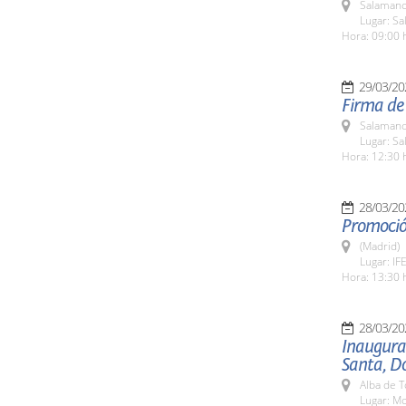
Salamanc
Lugar: Sa
Hora: 09:00 
29/03/20
Firma de
Salamanc
Lugar: Sa
Hora: 12:30 
28/03/20
Promoció
(Madrid)
Lugar: IF
Hora: 13:30 
28/03/20
Inaugurac
Santa, D
Alba de 
Lugar: Mo