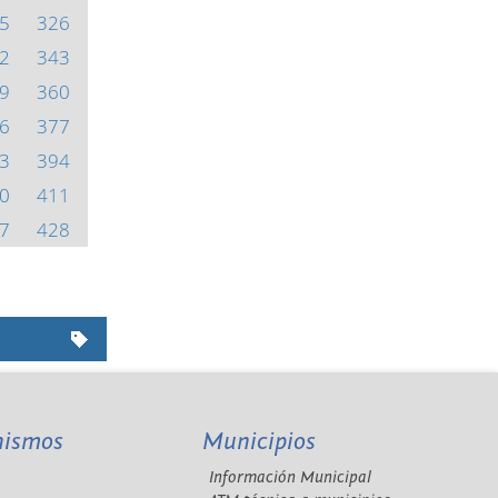
5
326
2
343
9
360
6
377
3
394
0
411
7
428
nismos
Municipios
Información Municipal