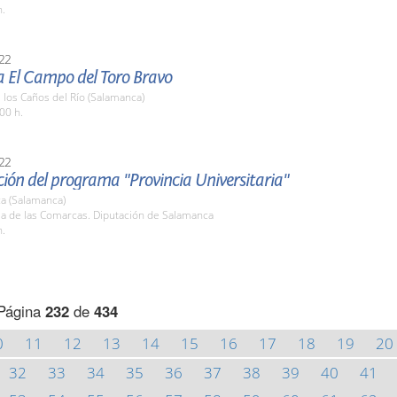
h.
22
a El Campo del Toro Bravo
e los Caños del Río (Salamanca)
00 h.
22
ión del programa "Provincia Universitaria"
a (Salamanca)
la de las Comarcas. Diputación de Salamanca
h.
Página
232
de
434
0
11
12
13
14
15
16
17
18
19
20
32
33
34
35
36
37
38
39
40
41