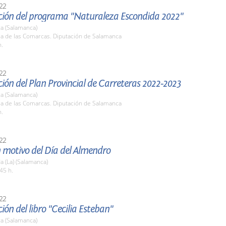
22
ción del programa "Naturaleza Escondida 2022"
a (Salamanca)
la de las Comarcas. Diputación de Salamanca
h.
22
ión del Plan Provincial de Carreteras 2022-2023
a (Salamanca)
la de las Comarcas. Diputación de Salamanca
h.
22
 motivo del Día del Almendro
 (La) (Salamanca)
45 h.
22
ión del libro "Cecilia Esteban"
a (Salamanca)