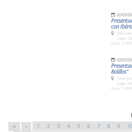
02/03/20
Presentac
con Ibéri
Salamanc
Lugar: C
Hora: 11:00 
02/03/20
Presentac
Bolillos"
Salamanc
Lugar: Sa
Hora: 11:00 
1
2
3
4
5
6
7
8
9
1
<<
<