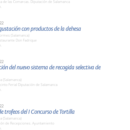
la de las Comarcas. Diputación de Salamanca
h.
22
ustación con productos de la dehesa
Tormes (Salamanca)
estaurante Don Fadrique
h.
22
ión del nuevo sistema de recogida selectiva de
a (Salamanca)
cinto Ferial Diputación de Salamanca
h.
22
e trofeos del I Concurso de Tortilla
a (Salamanca)
alón de Recepciones. Ayuntamiento
h.