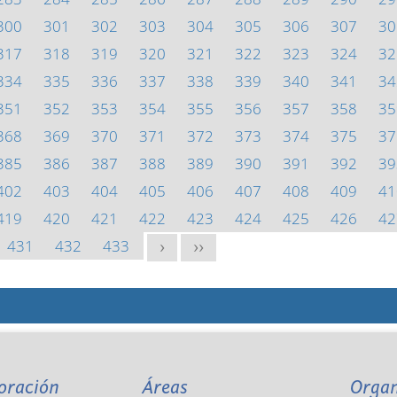
300
301
302
303
304
305
306
307
30
317
318
319
320
321
322
323
324
32
334
335
336
337
338
339
340
341
34
351
352
353
354
355
356
357
358
35
368
369
370
371
372
373
374
375
37
385
386
387
388
389
390
391
392
39
402
403
404
405
406
407
408
409
41
419
420
421
422
423
424
425
426
42
431
432
433
>
>>
oración
Áreas
Orga