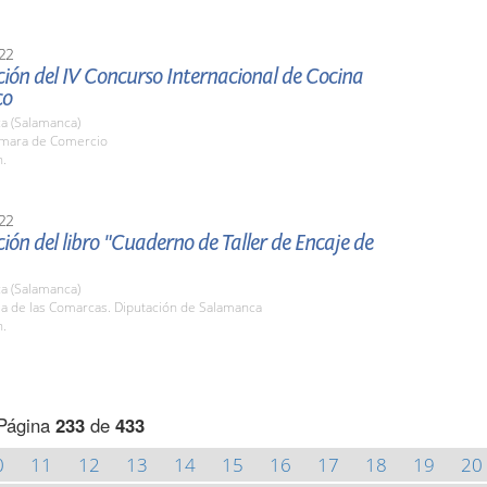
22
ión del IV Concurso Internacional de Cocina
co
a (Salamanca)
ámara de Comercio
h.
22
ión del libro "Cuaderno de Taller de Encaje de
a (Salamanca)
la de las Comarcas. Diputación de Salamanca
h.
Página
233
de
433
0
11
12
13
14
15
16
17
18
19
20