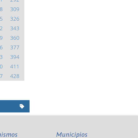
8
309
5
326
2
343
9
360
6
377
3
394
0
411
7
428
nismos
Municipios