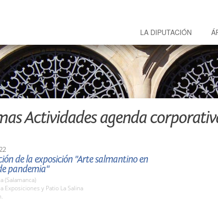
LA DIPUTACIÓN
Á
mas Actividades agenda corporativ
22
ión de la exposición "Arte salmantino en
de pandemia"
a (Salamanca)
la Exposiciones y Patio La Salina
h.