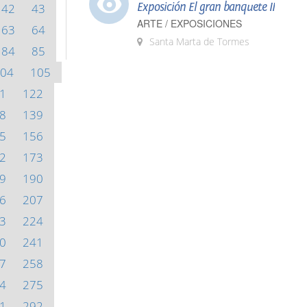
Exposición El gran banquete II
42
43
ARTE / EXPOSICIONES
63
64
Santa Marta de Tormes
84
85
04
105
1
122
8
139
5
156
2
173
9
190
6
207
3
224
0
241
7
258
4
275
1
292