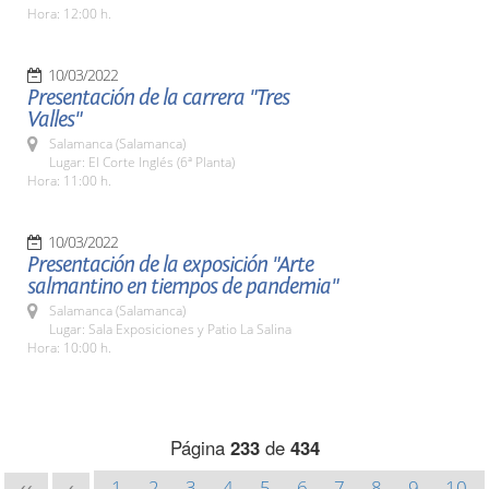
Hora: 12:00 h.
10/03/2022
Presentación de la carrera "Tres
Valles"
Salamanca (Salamanca)
Lugar: El Corte Inglés (6ª Planta)
Hora: 11:00 h.
10/03/2022
Presentación de la exposición "Arte
salmantino en tiempos de pandemia"
Salamanca (Salamanca)
Lugar: Sala Exposiciones y Patio La Salina
Hora: 10:00 h.
Página
233
de
434
1
2
3
4
5
6
7
8
9
10