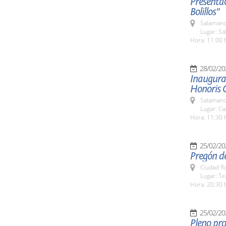
Presentac
Bolillos"
Salamanc
Lugar: Sa
Hora: 11:00 
28/02/20
Inaugurac
Honoris 
Salamanc
Lugar: Ca
Hora: 11:30 
25/02/20
Pregón de
Ciudad R
Lugar: T
Hora: 20:30 
25/02/20
Pleno pro