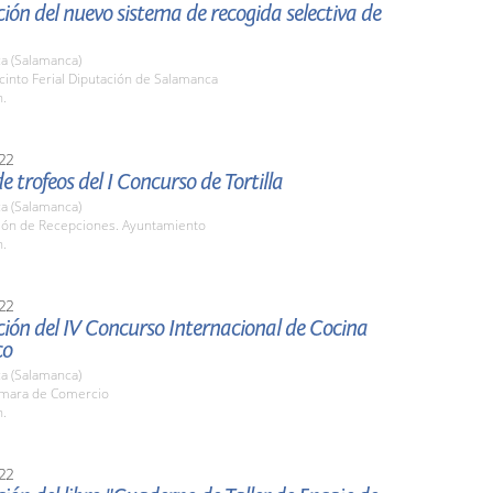
ión del nuevo sistema de recogida selectiva de
a (Salamanca)
cinto Ferial Diputación de Salamanca
h.
22
e trofeos del I Concurso de Tortilla
a (Salamanca)
alón de Recepciones. Ayuntamiento
h.
22
ión del IV Concurso Internacional de Cocina
co
a (Salamanca)
ámara de Comercio
h.
22