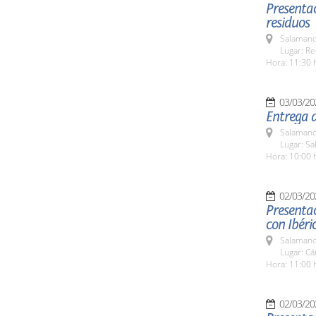
Presentac
residuos
Salamanc
Lugar: Re
Hora: 11:30 
03/03/20
Entrega d
Salamanc
Lugar: S
Hora: 10:00 
02/03/20
Presentac
con Ibéri
Salamanc
Lugar: C
Hora: 11:00 
02/03/20