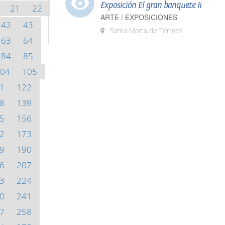
Exposición El gran banquete II
21
22
ARTE / EXPOSICIONES
42
43
Santa Marta de Tormes
63
64
84
85
04
105
1
122
8
139
5
156
2
173
9
190
6
207
3
224
0
241
7
258