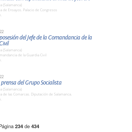
a (Salamanca)
la de Ensayos. Palacio de Congresos
h.
22
osesión del Jefe de la Comandancia de la
ivil
a (Salamanca)
mandancia de la Guardia Civil
h.
22
prensa del Grupo Socialista
a (Salamanca)
la de las Comarcas. Diputación de Salamanca.
h.
Página
234
de
434