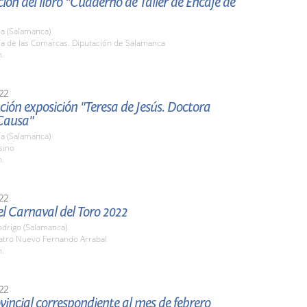
ión del libro "Cuaderno de Taller de Encaje de
a (Salamanca)
la de las Comarcas. Diputación de Salamanca
h.
22
ión exposición "Teresa de Jesús. Doctora
Causa"
a (Salamanca)
sino
h.
22
l Carnaval del Toro 2022
odrigo (Salamanca)
eatro Nuevo Fernando Arrabal
h.
22
vincial correspondiente al mes de febrero