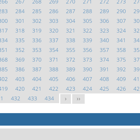
266
267
268
269
270
271
272
273
27
283
284
285
286
287
288
289
290
29
300
301
302
303
304
305
306
307
30
317
318
319
320
321
322
323
324
32
334
335
336
337
338
339
340
341
34
351
352
353
354
355
356
357
358
35
368
369
370
371
372
373
374
375
37
385
386
387
388
389
390
391
392
39
402
403
404
405
406
407
408
409
41
419
420
421
422
423
424
425
426
42
31
432
433
434
>
>>