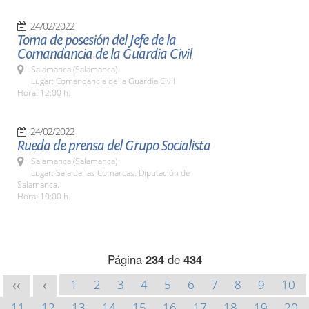
24/02/2022
Toma de posesión del Jefe de la
Comandancia de la Guardia Civil
Salamanca (Salamanca)
Lugar: Comandancia de la Guardia Civil
Hora: 12:00 h.
24/02/2022
Rueda de prensa del Grupo Socialista
Salamanca (Salamanca)
Lugar: Sala de las Comarcas. Diputación de
Salamanca.
Hora: 10:00 h.
Página
234
de
434
1
2
3
4
5
6
7
8
9
10
<<
<
11
12
13
14
15
16
17
18
19
20