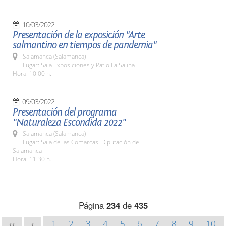
10/03/2022
Presentación de la exposición "Arte
salmantino en tiempos de pandemia"
Salamanca (Salamanca)
Lugar: Sala Exposiciones y Patio La Salina
Hora: 10:00 h.
09/03/2022
Presentación del programa
"Naturaleza Escondida 2022"
Salamanca (Salamanca)
Lugar: Sala de las Comarcas. Diputación de
Salamanca
Hora: 11:30 h.
Página
234
de
435
1
2
3
4
5
6
7
8
9
10
<<
<