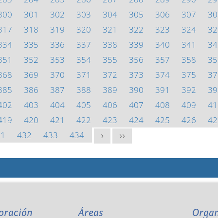
300
301
302
303
304
305
306
307
30
317
318
319
320
321
322
323
324
32
334
335
336
337
338
339
340
341
34
351
352
353
354
355
356
357
358
35
368
369
370
371
372
373
374
375
37
385
386
387
388
389
390
391
392
39
402
403
404
405
406
407
408
409
41
419
420
421
422
423
424
425
426
42
31
432
433
434
>
>>
oración
Áreas
Orga