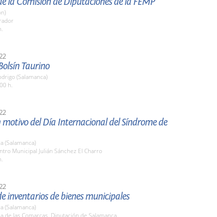
de la Comisión de Diputaciones de la FEMP
ón)
rador
h.
22
 Bolsín Taurino
odrigo (Salamanca)
00 h.
22
 motivo del Día Internacional del Síndrome de
a (Salamanca)
ntro Municipal Julián Sánchez El Charro
h.
22
e inventarios de bienes municipales
a (Salamanca)
la de las Comarcas. Diputación de Salamanca