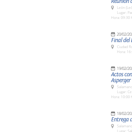
Reunión 
León (Le
Lugar: Pa
Hora: 09:30 
20/02/20
Final del
Ciudad R
Hora: 16:
19/02/20
Actos con
Asperger
Salamanc
Lugar: Ce
Hora: 10:00 
18/02/20
Entrega d
Salamanc
Lugar: Sa