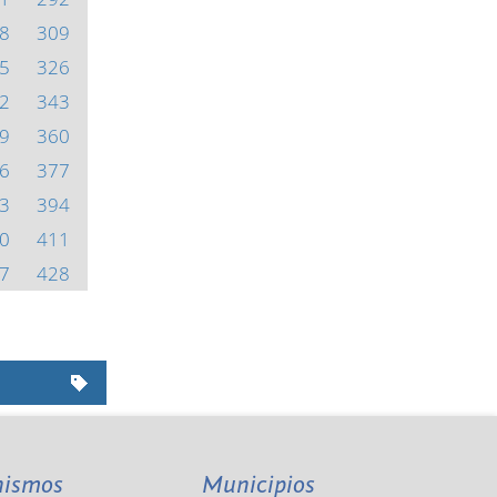
8
309
5
326
2
343
9
360
6
377
3
394
0
411
7
428
nismos
Municipios