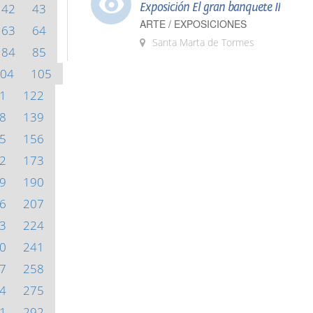
Exposición El gran banquete II
42
43
ARTE / EXPOSICIONES
63
64
Santa Marta de Tormes
84
85
04
105
1
122
8
139
5
156
2
173
9
190
6
207
3
224
0
241
7
258
4
275
1
292