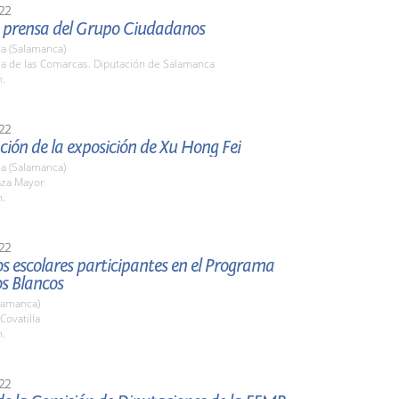
22
 prensa del Grupo Ciudadanos
a (Salamanca)
la de las Comarcas. Diputación de Salamanca
h.
22
ión de la exposición de Xu Hong Fei
a (Salamanca)
aza Mayor
h.
22
los escolares participantes en el Programa
s Blancos
lamanca)
Covatilla
h.
22