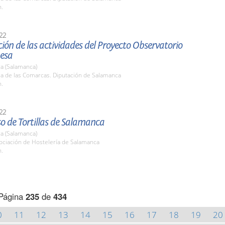
h.
22
ión de las actividades del Proyecto Observatorio
hesa
a (Salamanca)
la de las Comarcas. Diputación de Salamanca
h.
22
o de Tortillas de Salamanca
a (Salamanca)
ociación de Hostelería de Salamanca
h.
Página
235
de
434
0
11
12
13
14
15
16
17
18
19
20