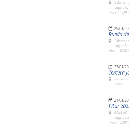
Salamanc
Lugar: Ay
Hora: 11:30 
25/01/20
Rueda de 
Salamanc
Lugar: Sa
Hora: 10:30 
23/01/20
Tercera j
Peñarand
Hora: 11:
21/01/20
Fitur 202
(Madrid)
Lugar: St
Hora: 12:00 