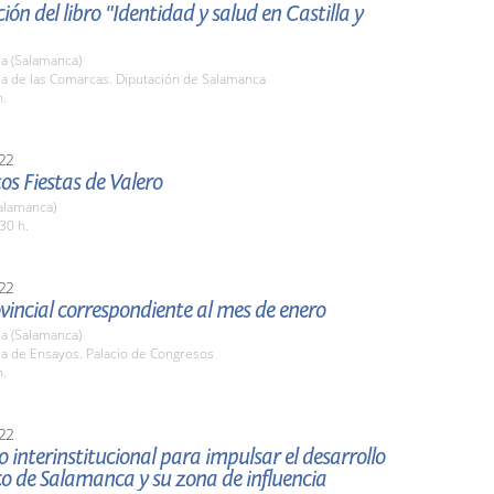
ión del libro "Identidad y salud en Castilla y
a (Salamanca)
la de las Comarcas. Diputación de Salamanca
h.
22
tos Fiestas de Valero
alamanca)
30 h.
22
vincial correspondiente al mes de enero
a (Salamanca)
la de Ensayos. Palacio de Congresos
h.
22
 interinstitucional para impulsar el desarrollo
o de Salamanca y su zona de influencia