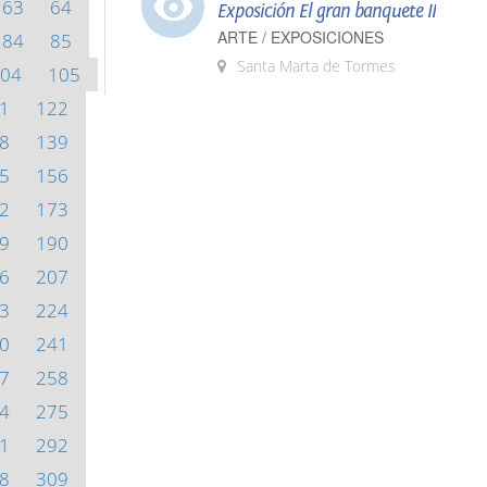
63
64
Exposición El gran banquete II
ARTE / EXPOSICIONES
84
85
Santa Marta de Tormes
04
105
1
122
8
139
5
156
2
173
9
190
6
207
3
224
0
241
7
258
4
275
1
292
8
309