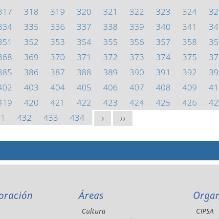
317
318
319
320
321
322
323
324
32
334
335
336
337
338
339
340
341
34
351
352
353
354
355
356
357
358
35
368
369
370
371
372
373
374
375
37
385
386
387
388
389
390
391
392
39
402
403
404
405
406
407
408
409
41
419
420
421
422
423
424
425
426
42
31
432
433
434
>
>>
oración
Áreas
Orga
Cultura
CIPSA