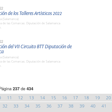
22
ión de los Talleres Artísticos 2022
a (Salamanca)
la de las Comarcas. Diputación de Salamanca
h.
22
ión del VII Circuito BTT Diputación de
ca
a (Salamanca)
la de las Comarcas. Diputación de Salamanca
h.
Página
237
de
434
0
11
12
13
14
15
16
17
18
19
20
32
33
34
35
36
37
38
39
40
41