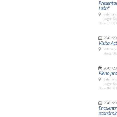
Presentac
León"
Salamanc
Lugar: Sa
Hora: 11:00 
29/01/20
Visita Ac
Valero (S
Hora: 16:
26/01/20
Pleno pro
Salamanc
Lugar: Sa
Hora: 09:30 
25/01/20
Encuentro
económic