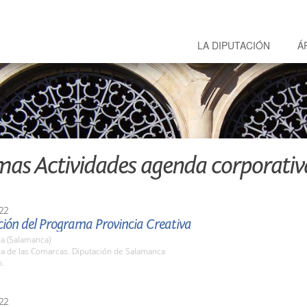
LA DIPUTACIÓN
Á
mas Actividades agenda corporativ
22
ción del Programa Provincia Creativa
a (Salamanca)
la de las Comarcas. Diputación de Salamanca
h.
22