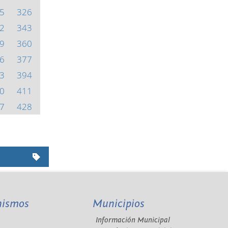
5
326
2
343
9
360
6
377
3
394
0
411
7
428
nismos
Municipios
Información Municipal