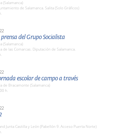
a (Salamanca)
untamiento de Salamanca. Salita (Solo Gráficos)
h.
22
prensa del Grupo Socialista
a (Salamanca)
la de las Comarcas. Diputación de Salamanca.
h.
22
ornada escolar de campo a través
a de Bracamonte (Salamanca)
00 h.
22
2
and Junta Castilla y León (Pabellón 9. Acceso Puerta Norte)
h.