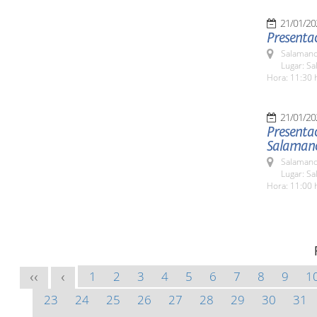
21/01/20
Presentac
Salamanc
Lugar: Sa
Hora: 11:30 
21/01/20
Presentac
Salaman
Salamanc
Lugar: Sa
Hora: 11:00 
1
2
3
4
5
6
7
8
9
1
<<
<
23
24
25
26
27
28
29
30
31