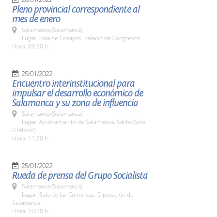
Pleno provincial correspondiente al
mes de enero
Salamanca (Salamanca)
Lugar: Sala de Ensayos. Palacio de Congresos
Hora: 09:30 h.
25/01/2022
Encuentro interinstitucional para
impulsar el desarrollo económico de
Salamanca y su zona de influencia
Salamanca (Salamanca)
Lugar: Ayuntamiento de Salamanca. Salita (Solo
Gráficos)
Hora: 11:30 h.
25/01/2022
Rueda de prensa del Grupo Socialista
Salamanca (Salamanca)
Lugar: Sala de las Comarcas. Diputación de
Salamanca.
Hora: 10:30 h.