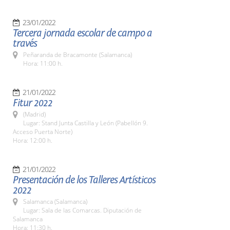
23/01/2022
Tercera jornada escolar de campo a
través
Peñaranda de Bracamonte (Salamanca)
Hora: 11:00 h.
21/01/2022
Fitur 2022
(Madrid)
Lugar: Stand Junta Castilla y León (Pabellón 9.
Acceso Puerta Norte)
Hora: 12:00 h.
21/01/2022
Presentación de los Talleres Artísticos
2022
Salamanca (Salamanca)
Lugar: Sala de las Comarcas. Diputación de
Salamanca
Hora: 11:30 h.