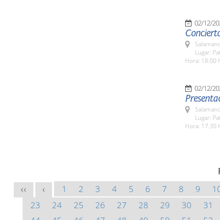
02/12/20
Concierto
Salamanc
Lugar: Pa
Hora: 18:00 
02/12/20
Presentac
Salamanc
Lugar: Pa
Hora: 17:30 
1
2
3
4
5
6
7
8
9
1
<<
<
23
24
25
26
27
28
29
30
31