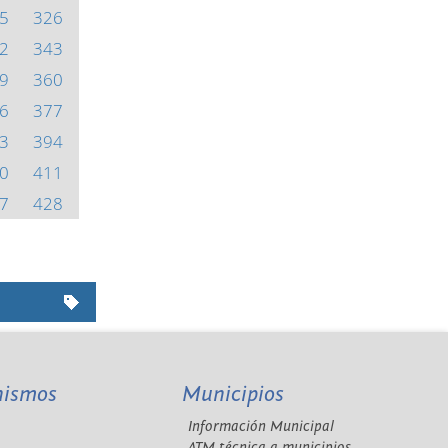
5
326
2
343
9
360
6
377
3
394
0
411
7
428
nismos
Municipios
Información Municipal
A
ATM técnica a municipios