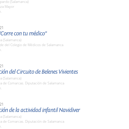
pardo (Salamanca)
aza Mayor
h.
21
"Corre con tu médico"
a (Salamanca)
ede del Colegio de Médicos de Salamanca
h.
21
ión del Circuito de Belenes Vivientes
a (Salamanca)
ala de Comarcas. Diputación de Salamanca
h.
21
ión de la actividad infantil Navidiver
a (Salamanca)
ala de Comarcas. Diputación de Salamanca
h.