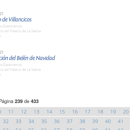
21
 de Villancicos
a (Salamanca)
tio del Palacio de La Salina
h.
21
ión del Belén de Navidad
a (Salamanca)
tio del Palacio de La Salina
h.
Página
239
de
433
0
11
12
13
14
15
16
17
18
19
20
32
33
34
35
36
37
38
39
40
41