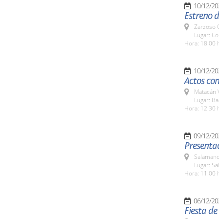
10/12/20
Estreno d
Zarzoso C
Lugar: C
Hora: 18:00 
10/12/20
Actos con
Matacán 
Lugar: B
Hora: 12:30 
09/12/20
Presentac
Salamanc
Lugar: S
Hora: 11:00 
06/12/20
Fiesta de