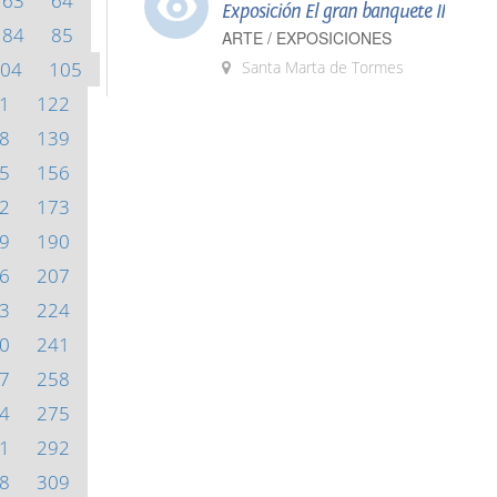
63
64
Exposición El gran banquete II
84
85
ARTE / EXPOSICIONES
04
105
Santa Marta de Tormes
1
122
8
139
5
156
2
173
9
190
6
207
3
224
0
241
7
258
4
275
1
292
8
309