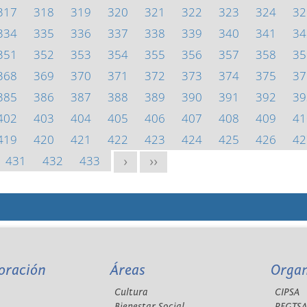
317
318
319
320
321
322
323
324
32
334
335
336
337
338
339
340
341
34
351
352
353
354
355
356
357
358
35
368
369
370
371
372
373
374
375
37
385
386
387
388
389
390
391
392
39
402
403
404
405
406
407
408
409
41
419
420
421
422
423
424
425
426
42
431
432
433
>
>>
oración
Áreas
Orga
Cultura
CIPSA
Bienestar Social
REGTS