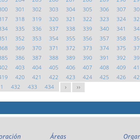
300
301
302
303
304
305
306
307
30
317
318
319
320
321
322
323
324
32
334
335
336
337
338
339
340
341
34
351
352
353
354
355
356
357
358
35
368
369
370
371
372
373
374
375
37
385
386
387
388
389
390
391
392
39
402
403
404
405
406
407
408
409
41
419
420
421
422
423
424
425
426
42
31
432
433
434
>
>>
oración
Áreas
Orga