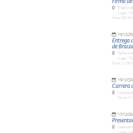
Firma de 
(Palencia)
Lugar: Co
Hora: 09:30 
19/12/20
Entrega d
de Brac
Peñarand
Lugar: Te
Hora: 12.00 
19/12/20
Carrera d
Calzada d
Hora: 11.
17/12/20
Presenta
Salamanc
Lugar: S