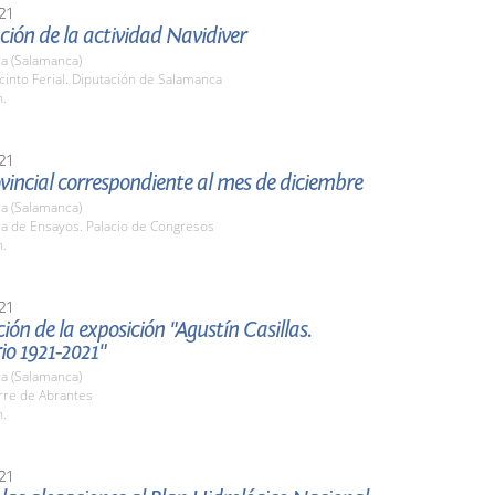
21
ión de la actividad Navidiver
a (Salamanca)
cinto Ferial. Diputación de Salamanca
h.
21
vincial correspondiente al mes de diciembre
a (Salamanca)
la de Ensayos. Palacio de Congresos
h.
21
ión de la exposición "Agustín Casillas.
io 1921-2021"
a (Salamanca)
rre de Abrantes
h.
21