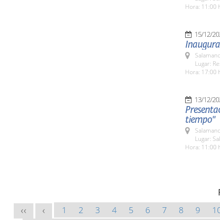
Hora: 11:00 
15/12/20
Inaugurac
Salamanc
Lugar: Re
Hora: 17:00 
13/12/20
Presentac
tiempo"
Salamanc
Lugar: S
Hora: 11:00 
1
2
3
4
5
6
7
8
9
1
<<
<