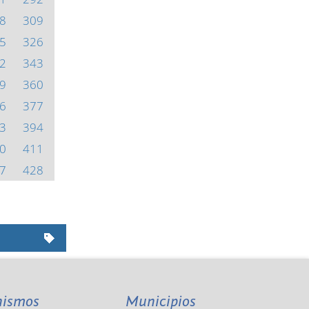
8
309
5
326
2
343
9
360
6
377
3
394
0
411
7
428
nismos
Municipios