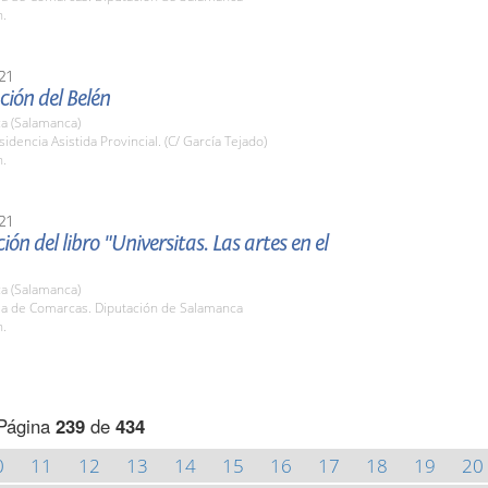
h.
21
ión del Belén
a (Salamanca)
sidencia Asistida Provincial. (C/ García Tejado)
h.
21
ión del libro "Universitas. Las artes en el
a (Salamanca)
ala de Comarcas. Diputación de Salamanca
h.
Página
239
de
434
0
11
12
13
14
15
16
17
18
19
20