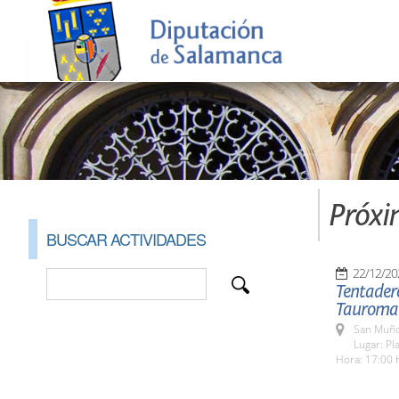
Próxi
BUSCAR ACTIVIDADES
22/12/20
Tentadero
Tauroma
San Muño
Lugar: Pl
Hora: 17:00 