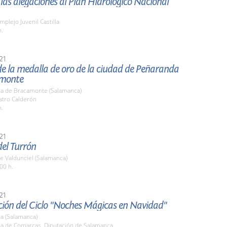
las alegaciones al Plan Hidrológico Nacional
mplejo Juvenil Castilla
h.
21
e la medalla de oro de la ciudad de Peñaranda
amonte
a de Bracamonte (Salamanca)
atro Calderón
h.
21
el Turrón
e Valdunciel (Salamanca)
00 h.
21
ción del Ciclo "Noches Mágicas en Navidad"
a (Salamanca)
ala de Comarcas. Diputación de Salamanca