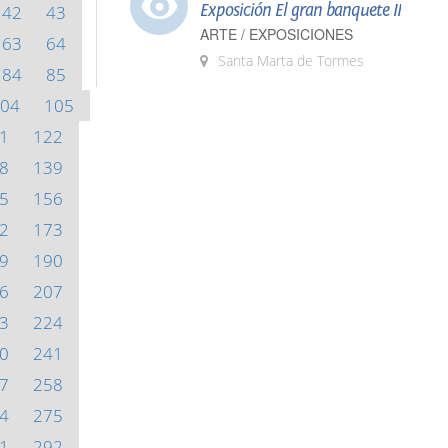
Exposición El gran banquete II
42
43
ARTE / EXPOSICIONES
63
64
Santa Marta de Tormes
84
85
04
105
1
122
8
139
5
156
2
173
9
190
6
207
3
224
0
241
7
258
4
275
1
292