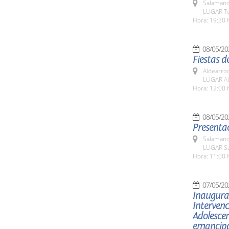
Salamanc
LUGAR To
Hora: 19:30 
08/05/20
Fiestas d
Aldearro
LUGAR Al
Hora: 12:00 
08/05/20
Presentac
Salamanc
LUGAR Sa
Hora: 11:00 
07/05/20
Inaugurac
Intervenc
Adolesce
emancipac