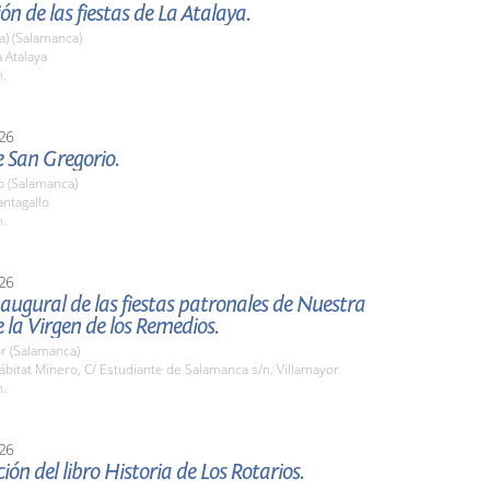
ón de las fiestas de La Atalaya.
La) (Salamanca)
 Atalaya
h.
26
e San Gregorio.
o (Salamanca)
ntagallo
h.
26
augural de las fiestas patronales de Nuestra
 la Virgen de los Remedios.
r (Salamanca)
itat Minero, C/ Estudiante de Salamanca s/n. Villamayor
h.
26
ión del libro Historia de Los Rotarios.