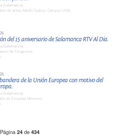
a (Salamanca)
lón de actos Adolfo Suárez. Campus USAL
26
ón del 15 aniversario de Salamanca RTV Al Día.
a (Salamanca)
lacio de Congresos.
h.
26
 bandera de la Unión Europea con motivo del
uropa.
a (Salamanca)
tio de Escuelas Menores
h.
Página
24
de
434