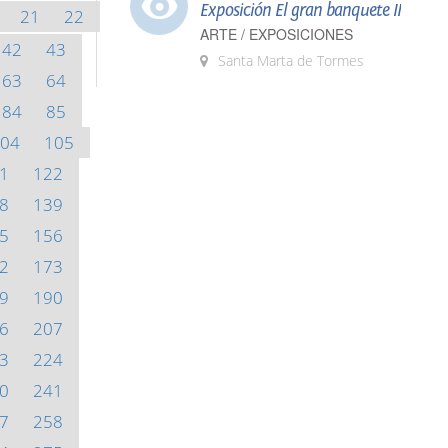
Exposición El gran banquete II
21
22
ARTE / EXPOSICIONES
42
43
Santa Marta de Tormes
63
64
84
85
04
105
1
122
8
139
5
156
2
173
9
190
6
207
3
224
0
241
7
258