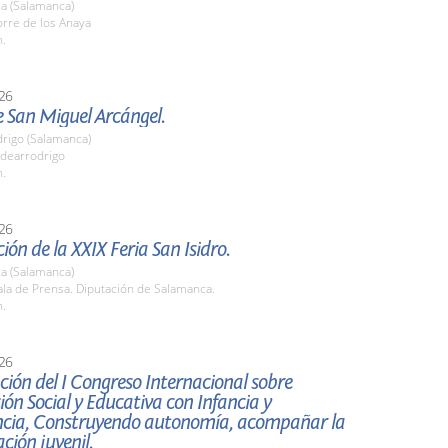
a (Salamanca)
rre de los Anaya
h.
26
e San Miguel Arcángel.
drigo (Salamanca)
dearrodrigo
h.
26
ión de la XXIX Feria San Isidro.
a (Salamanca)
la de Prensa. Diputación de Salamanca.
h.
26
ión del I Congreso Internacional sobre
ión Social y Educativa con Infancia y
ncia, Construyendo autonomía, acompañar la
ión juvenil.