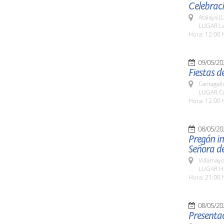
Celebraci
Atalaya (
LUGAR La
Hora: 12:00 
09/05/20
Fiestas d
Cantagall
LUGAR Ca
Hora: 12.00 
08/05/20
Pregón in
Señora de
Villamayo
LUGAR Háb
Hora: 21:00 
08/05/20
Presentac