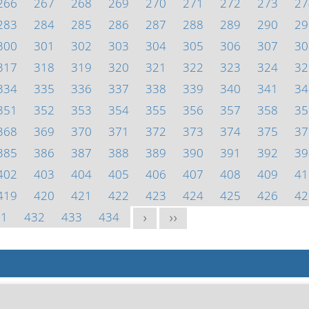
266
267
268
269
270
271
272
273
27
283
284
285
286
287
288
289
290
29
300
301
302
303
304
305
306
307
30
317
318
319
320
321
322
323
324
32
334
335
336
337
338
339
340
341
34
351
352
353
354
355
356
357
358
35
368
369
370
371
372
373
374
375
37
385
386
387
388
389
390
391
392
39
402
403
404
405
406
407
408
409
41
419
420
421
422
423
424
425
426
42
31
432
433
434
>
>>