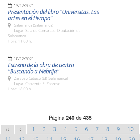
13/12/2021
Presentación del libro "Universitas. Las
artes en el tiempo"
Salamanca (Salamanca)
Lugar: Sala de Comarcas. Diputación de
Salamanca
Hora: 11:00 h.
10/12/2021
Estreno de la obra de teatro
"Buscando a Nebrija"
Zarzoso Cabaco (El) (Salamanca)
Lugar: Convento El Zarzoso
Hora: 18:00 h.
Página
240
de
435
1
2
3
4
5
6
7
8
9
10
<<
<
11
12
13
14
15
16
17
18
19
20