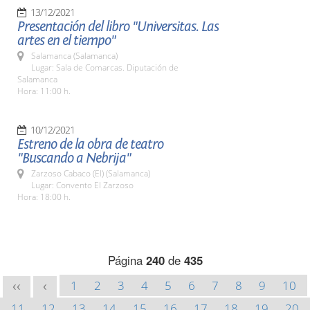
13/12/2021
Presentación del libro "Universitas. Las
artes en el tiempo"
Salamanca (Salamanca)
Lugar: Sala de Comarcas. Diputación de
Salamanca
Hora: 11:00 h.
10/12/2021
Estreno de la obra de teatro
"Buscando a Nebrija"
Zarzoso Cabaco (El) (Salamanca)
Lugar: Convento El Zarzoso
Hora: 18:00 h.
Página
240
de
435
1
2
3
4
5
6
7
8
9
10
<<
<
11
12
13
14
15
16
17
18
19
20