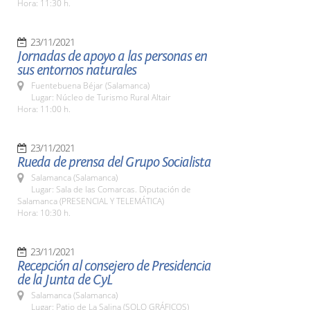
Hora: 11:30 h.
23/11/2021
Jornadas de apoyo a las personas en
sus entornos naturales
Fuentebuena Béjar (Salamanca)
Lugar: Núcleo de Turismo Rural Altair
Hora: 11:00 h.
23/11/2021
Rueda de prensa del Grupo Socialista
Salamanca (Salamanca)
Lugar: Sala de las Comarcas. Diputación de
Salamanca (PRESENCIAL Y TELEMÁTICA)
Hora: 10:30 h.
23/11/2021
Recepción al consejero de Presidencia
de la Junta de CyL
Salamanca (Salamanca)
Lugar: Patio de La Salina (SOLO GRÁFICOS)