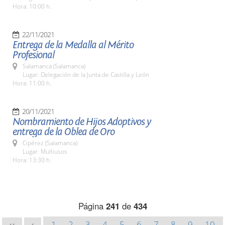
Hora: 10:00 h.
22/11/2021
Entrega de la Medalla al Mérito
Profesional
Salamanca (Salamanca)
Lugar: Delegación de la Junta de Castilla y León
Hora: 11:00 h.
20/11/2021
Nombramiento de Hijos Adoptivos y
entrega de la Oblea de Oro
Cipérez (Salamanca)
Lugar: Multiusos
Hora: 13:30 h.
Página
241
de
434
1
2
3
4
5
6
7
8
9
10