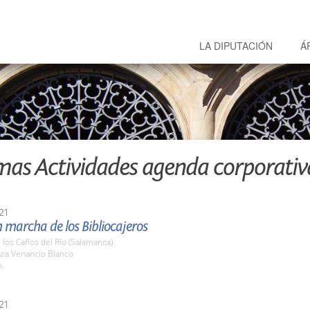
LA DIPUTACIÓN
Á
mas Actividades agenda corporativ
21
 marcha de los Bibliocajeros
e los Caños del Río (Salamanca)
aza Venancio Blanco
h.
21