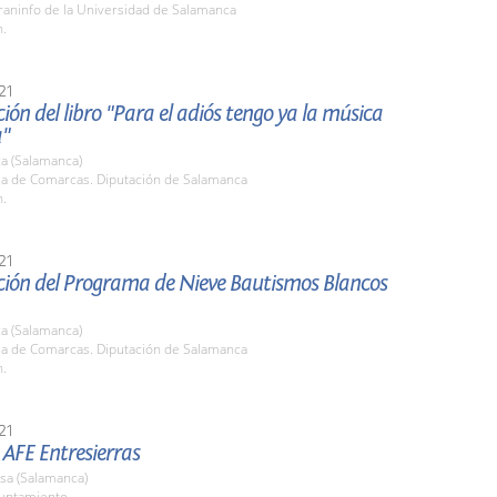
raninfo de la Universidad de Salamanca
h.
21
ión del libro "Para el adiós tengo ya la música
a"
a (Salamanca)
ala de Comarcas. Diputación de Salamanca
h.
21
ción del Programa de Nieve Bautismos Blancos
a (Salamanca)
ala de Comarcas. Diputación de Salamanca
h.
21
AFE Entresierras
sa (Salamanca)
yuntamiento