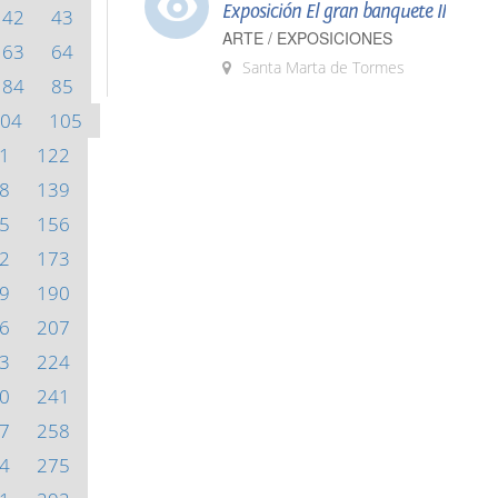
Exposición El gran banquete II
42
43
ARTE / EXPOSICIONES
63
64
Santa Marta de Tormes
84
85
04
105
1
122
8
139
5
156
2
173
9
190
6
207
3
224
0
241
7
258
4
275