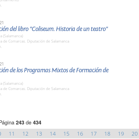
h.
21
ión del libro "Coliseum. Historia de un teatro"
a (Salamanca)
ala de Comarcas. Diputación de Salamanca
h.
21
ción de los Programas Mixtos de Formación de
a (Salamanca)
ala de Comarcas. Diputación de Salamanca
h.
Página
243
de
434
0
11
12
13
14
15
16
17
18
19
20