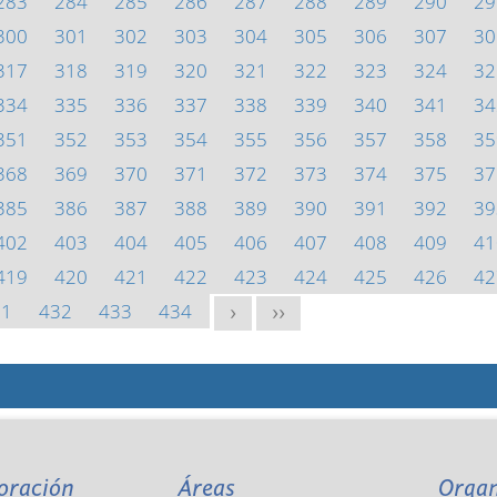
283
284
285
286
287
288
289
290
29
300
301
302
303
304
305
306
307
30
317
318
319
320
321
322
323
324
32
334
335
336
337
338
339
340
341
34
351
352
353
354
355
356
357
358
35
368
369
370
371
372
373
374
375
37
385
386
387
388
389
390
391
392
39
402
403
404
405
406
407
408
409
41
419
420
421
422
423
424
425
426
42
31
432
433
434
>
>>
oración
Áreas
Orga