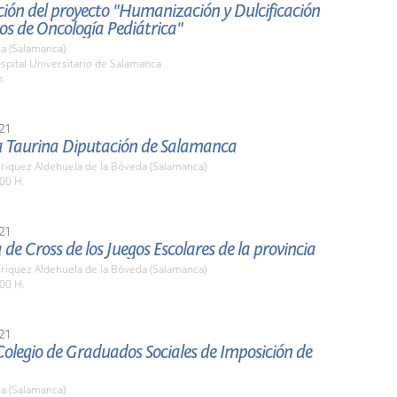
ión del proyecto "Humanización y Dulcificación
os de Oncología Pediátrica"
a (Salamanca)
spital Universitario de Salamanca
h.
21
a Taurina Diputación de Salamanca
nriquez Aldehuela de la Bóveda (Salamanca)
00 H.
21
 de Cross de los Juegos Escolares de la provincia
nriquez Aldehuela de la Bóveda (Salamanca)
00 H.
21
Colegio de Graduados Sociales de Imposición de
a (Salamanca)