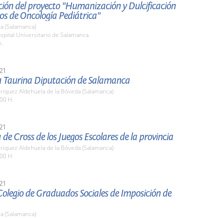
ión del proyecto "Humanización y Dulcificación
os de Oncología Pediátrica"
a (Salamanca)
spital Universitario de Salamanca
h.
21
a Taurina Diputación de Salamanca
nriquez Aldehuela de la Bóveda (Salamanca)
00 H.
21
 de Cross de los Juegos Escolares de la provincia
nriquez Aldehuela de la Bóveda (Salamanca)
00 H.
21
Colegio de Graduados Sociales de Imposición de
a (Salamanca)