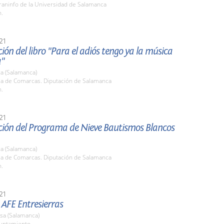
raninfo de la Universidad de Salamanca
h.
21
ión del libro "Para el adiós tengo ya la música
a"
a (Salamanca)
ala de Comarcas. Diputación de Salamanca
h.
21
ción del Programa de Nieve Bautismos Blancos
a (Salamanca)
ala de Comarcas. Diputación de Salamanca
h.
21
AFE Entresierras
sa (Salamanca)
yuntamiento