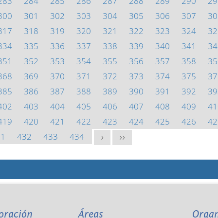
283
284
285
286
287
288
289
290
29
300
301
302
303
304
305
306
307
30
317
318
319
320
321
322
323
324
32
334
335
336
337
338
339
340
341
34
351
352
353
354
355
356
357
358
35
368
369
370
371
372
373
374
375
37
385
386
387
388
389
390
391
392
39
402
403
404
405
406
407
408
409
41
419
420
421
422
423
424
425
426
42
31
432
433
434
>
>>
oración
Áreas
Orga