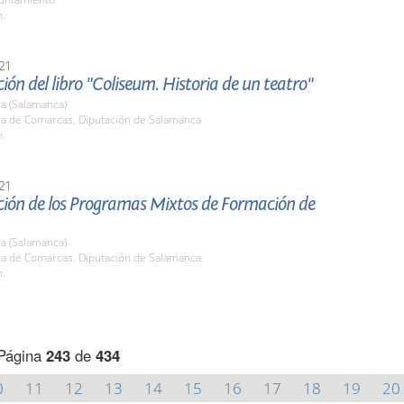
h.
21
ión del libro "Coliseum. Historia de un teatro"
a (Salamanca)
ala de Comarcas. Diputación de Salamanca
h.
21
ción de los Programas Mixtos de Formación de
a (Salamanca)
ala de Comarcas. Diputación de Salamanca
h.
Página
243
de
434
0
11
12
13
14
15
16
17
18
19
20