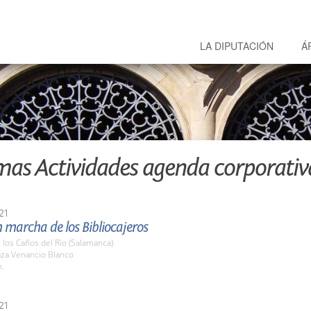
LA DIPUTACIÓN
Á
mas Actividades agenda corporativ
21
 marcha de los Bibliocajeros
e los Caños del Río (Salamanca)
aza Venancio Blanco
h.
21