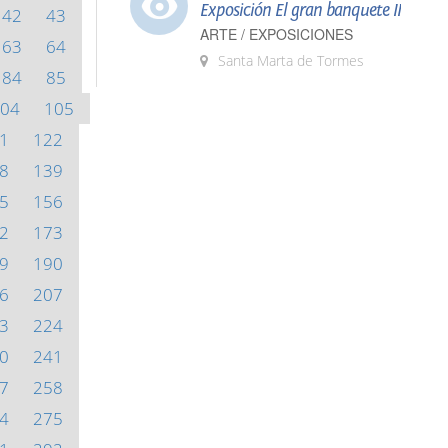
Exposición El gran banquete II
42
43
ARTE / EXPOSICIONES
63
64
Santa Marta de Tormes
84
85
04
105
1
122
8
139
5
156
2
173
9
190
6
207
3
224
0
241
7
258
4
275