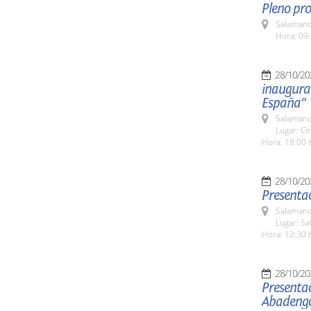
Pleno pro
Salamanc
Hora: 09:
28/10/20
inaugurac
España"
Salamanc
Lugar: Ce
Hora: 18:00 
28/10/20
Presentac
Salamanc
Lugar: Sa
Hora: 12:30 
28/10/20
Presentac
Abadeng