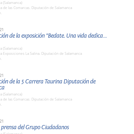
a (Salamanca)
la de las Comarcas. Diputación de Salamanca
h.
21
ión de la exposición "Bedate. Una vida dedicada
a (Salamanca)
la Exposiciones La Salina. Diputación de Salamanca
h.
21
ión de la 5 Carrera Taurina Diputación de
ca
a (Salamanca)
la de las Comarcas. Diputación de Salamanca
h.
21
 prensa del Grupo Ciudadanos
a (Salamanca)