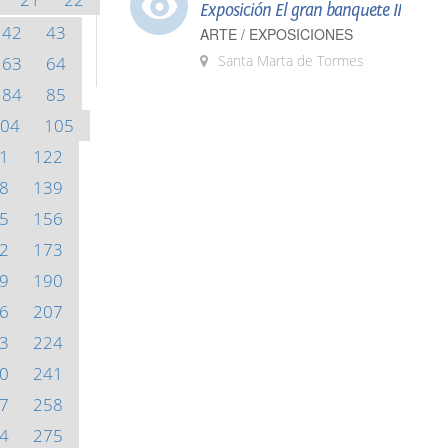
Exposición El gran banquete II
42
43
ARTE / EXPOSICIONES
Santa Marta de Tormes
63
64
84
85
04
105
1
122
8
139
5
156
2
173
9
190
6
207
3
224
0
241
7
258
4
275