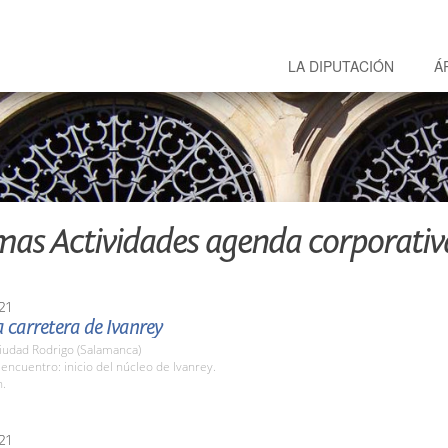
LA DIPUTACIÓN
Á
mas Actividades agenda corporativ
21
la carretera de Ivanrey
iudad Rodrigo (Salamanca)
encuentro: inicio del núcleo de Ivanrey.
h.
21