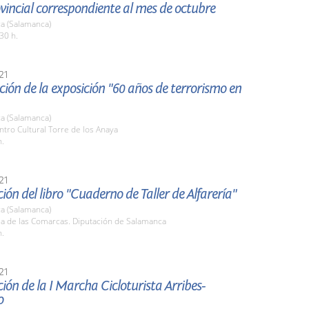
vincial correspondiente al mes de octubre
a (Salamanca)
30 h.
21
ión de la exposición "60 años de terrorismo en
a (Salamanca)
ntro Cultural Torre de los Anaya
h.
21
ión del libro "Cuaderno de Taller de Alfarería"
a (Salamanca)
la de las Comarcas. Diputación de Salamanca
h.
21
ión de la I Marcha Cicloturista Arribes-
o