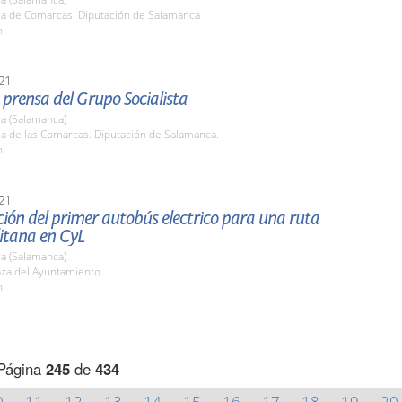
ala de Comarcas. Diputación de Salamanca
h.
21
prensa del Grupo Socialista
a (Salamanca)
la de las Comarcas. Diputación de Salamanca.
h.
21
ión del primer autobús electrico para una ruta
itana en CyL
a (Salamanca)
aza del Ayuntamiento
h.
Página
245
de
434
0
11
12
13
14
15
16
17
18
19
20