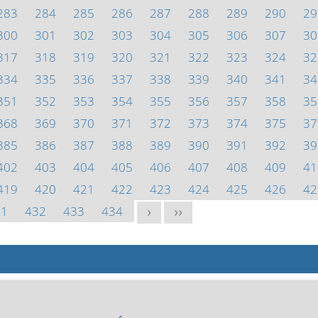
283
284
285
286
287
288
289
290
29
300
301
302
303
304
305
306
307
30
317
318
319
320
321
322
323
324
32
334
335
336
337
338
339
340
341
34
351
352
353
354
355
356
357
358
35
368
369
370
371
372
373
374
375
37
385
386
387
388
389
390
391
392
39
402
403
404
405
406
407
408
409
41
419
420
421
422
423
424
425
426
42
31
432
433
434
>
>>