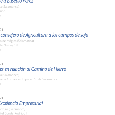
 a Eusebio Pérez
a (Salamanca)
sino
h.
21
l consejero de Agricultura a los campos de soja
a de Mógica (Salamanca)
lle Nueva, 19
h.
21
s en relación al Camino de Hierro
a (Salamanca)
ala de Comarcas. Diputación de Salamanca
h.
21
Excelencia Empresarial
odrigo (Salamanca)
tel Conde Rodrigo II