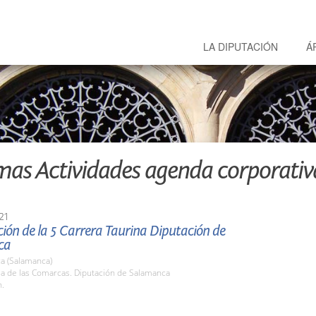
LA DIPUTACIÓN
Á
mas Actividades agenda corporativ
21
ión de la 5 Carrera Taurina Diputación de
ca
a (Salamanca)
la de las Comarcas. Diputación de Salamanca
h.