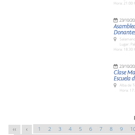
Hora: 21:00 
23/10/20
Asamblea
Donantes
Salamanc
Lugar: Pa
Hora: 18:30 
23/10/20
Clase Mag
Escuela 
Alba de 
Hora: 17:
1
2
3
4
5
6
7
8
9
1
<<
<