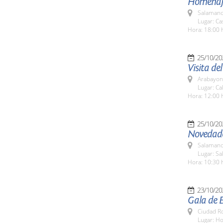
Homenaje
Salamanc
Lugar: Ca
Hora: 18:00 
25/10/20
Visita de
Arabayon
Lugar: Ca
Hora: 12:00 
25/10/20
Novedade
Salamanc
Lugar: S
Hora: 10:30 
23/10/20
Gala de 
Ciudad R
Lugar: Ho