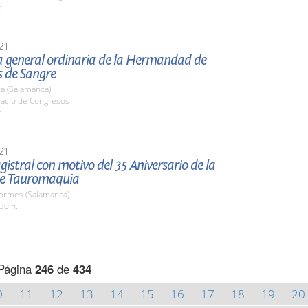
h.
21
 general ordinaria de la Hermandad de
 de Sangre
a (Salamanca)
lacio de Congresos
h.
21
istral con motivo del 35 Aniversario de la
de Tauromaquia
Tormes (Salamanca)
30 h.
Página
246
de
434
0
11
12
13
14
15
16
17
18
19
20