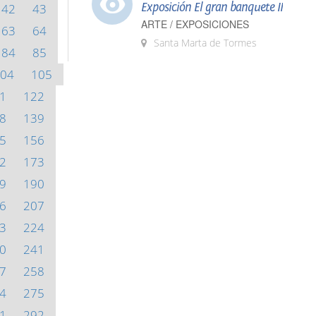
Exposición El gran banquete II
42
43
ARTE / EXPOSICIONES
63
64
Santa Marta de Tormes
84
85
04
105
1
122
8
139
5
156
2
173
9
190
6
207
3
224
0
241
7
258
4
275
1
292