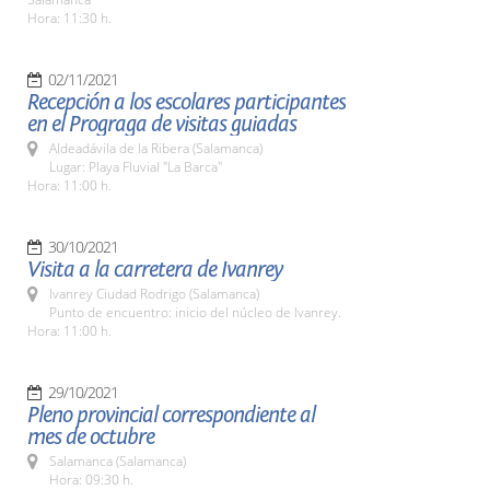
Hora: 11:30 h.
02/11/2021
Recepción a los escolares participantes
en el Prograga de visitas guiadas
Aldeadávila de la Ribera (Salamanca)
Lugar: Playa Fluvial "La Barca"
Hora: 11:00 h.
30/10/2021
Visita a la carretera de Ivanrey
Ivanrey Ciudad Rodrigo (Salamanca)
Punto de encuentro: inicio del núcleo de Ivanrey.
Hora: 11:00 h.
29/10/2021
Pleno provincial correspondiente al
mes de octubre
Salamanca (Salamanca)
Hora: 09:30 h.