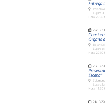
Entrega d
Pelabrav
Lugar: El
Hora: 20:30 
22/10/20
Concierto
Órgano de
Béjar (Sa
Lugar: Ig
Hora: 20:00 
22/10/20
Presentac
Escena"
Salamanc
Lugar: S
Hora: 11,30 
21/10/20