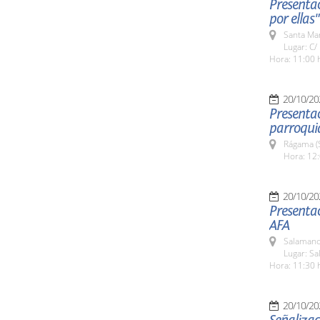
Presentac
por ellas"
Santa Ma
Lugar: C/
Hora: 11:00 
20/10/20
Presentac
parroqui
Rágama (
Hora: 12:
20/10/20
Presenta
AFA
Salamanc
Lugar: S
Hora: 11:30 
20/10/20