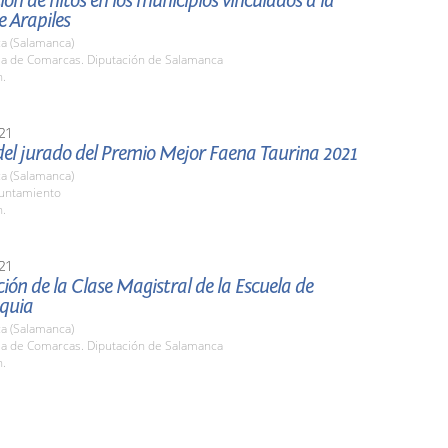
ión de hitos en los municipios vinculados a la
e Arapiles
a (Salamanca)
ala de Comarcas. Diputación de Salamanca
h.
21
del jurado del Premio Mejor Faena Taurina 2021
a (Salamanca)
yuntamiento
h.
21
ión de la Clase Magistral de la Escuela de
quia
a (Salamanca)
ala de Comarcas. Diputación de Salamanca
h.