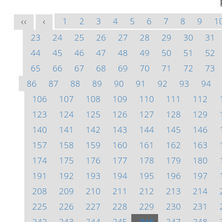
1
2
3
4
5
6
7
8
9
1
<<
<
23
24
25
26
27
28
29
30
31
44
45
46
47
48
49
50
51
52
65
66
67
68
69
70
71
72
73
86
87
88
89
90
91
92
93
94
106
107
108
109
110
111
112
123
124
125
126
127
128
129
140
141
142
143
144
145
146
157
158
159
160
161
162
163
174
175
176
177
178
179
180
191
192
193
194
195
196
197
208
209
210
211
212
213
214
225
226
227
228
229
230
231
242
243
244
245
246
247
248