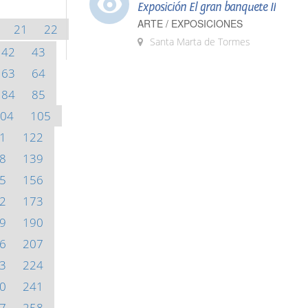
Exposición El gran banquete II
ARTE / EXPOSICIONES
21
22
Santa Marta de Tormes
42
43
63
64
84
85
04
105
1
122
8
139
5
156
2
173
9
190
6
207
3
224
0
241
7
258