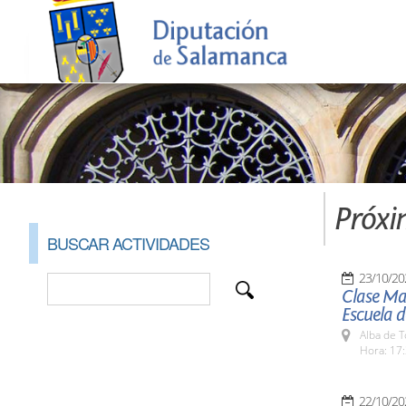
Próxi
BUSCAR ACTIVIDADES
23/10/20
Clase Mag
Escuela 
Alba de 
Hora: 17:
22/10/20