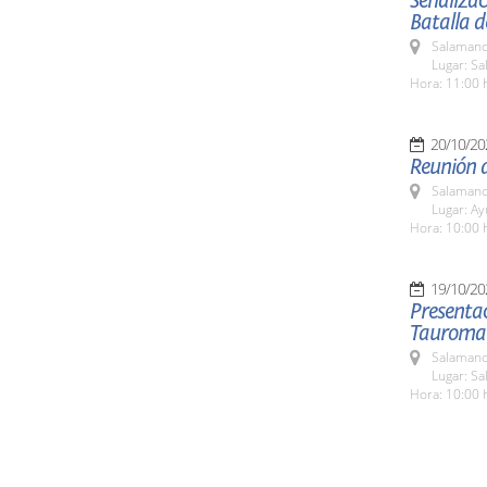
Señalizac
Batalla d
Salamanc
Lugar: S
Hora: 11:00 
20/10/20
Reunión 
Salamanc
Lugar: A
Hora: 10:00 
19/10/20
Presentac
Tauroma
Salamanc
Lugar: S
Hora: 10:00 