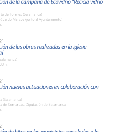
ión de la campaña de Ecovidrio "Recicla vidrio
rta de Tormes (Salamanca)
 Ricardo Marcos (junto al Ayuntamiento)
h.
21
ión de las obras realizadas en la iglesia
al
Salamanca)
00 h.
21
ción nuevas actuaciones en colaboración con
a (Salamanca)
ala de Comarcas. Diputación de Salamanca
h.
21