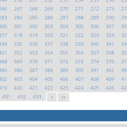
266
267
268
269
270
271
272
273
27
283
284
285
286
287
288
289
290
29
300
301
302
303
304
305
306
307
30
317
318
319
320
321
322
323
324
32
334
335
336
337
338
339
340
341
34
351
352
353
354
355
356
357
358
35
368
369
370
371
372
373
374
375
37
385
386
387
388
389
390
391
392
39
402
403
404
405
406
407
408
409
41
419
420
421
422
423
424
425
426
42
431
432
433
>
>>