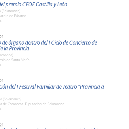
el premio CEOE Castilla y León
o (Salamanca)
 Jardín de Páramo
h.
21
 de órgano dentro del I Ciclo de Concierto de
 la Provincia
lamanca)
lesia de Santa María
h.
21
ión del I Festival Familiar de Teatro "Provincia a
a (Salamanca)
ala de Comarcas. Diputación de Salamanca
h.
21