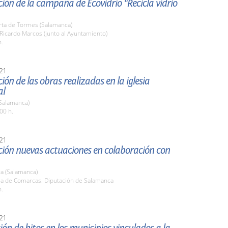
ión de la campaña de Ecovidrio "Recicla vidrio
rta de Tormes (Salamanca)
 Ricardo Marcos (junto al Ayuntamiento)
h.
21
ión de las obras realizadas en la iglesia
al
Salamanca)
00 h.
21
ción nuevas actuaciones en colaboración con
a (Salamanca)
ala de Comarcas. Diputación de Salamanca
h.
21