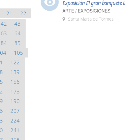
Exposición El gran banquete II
ARTE / EXPOSICIONES
21
22
Santa Marta de Tormes
42
43
63
64
84
85
04
105
1
122
8
139
5
156
2
173
9
190
6
207
3
224
0
241
7
258