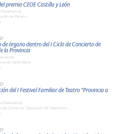
el premio CEOE Castilla y León
o (Salamanca)
 Jardín de Páramo
h.
21
 de órgano dentro del I Ciclo de Concierto de
 la Provincia
lamanca)
lesia de Santa María
h.
21
ión del I Festival Familiar de Teatro "Provincia a
a (Salamanca)
ala de Comarcas. Diputación de Salamanca
h.
21