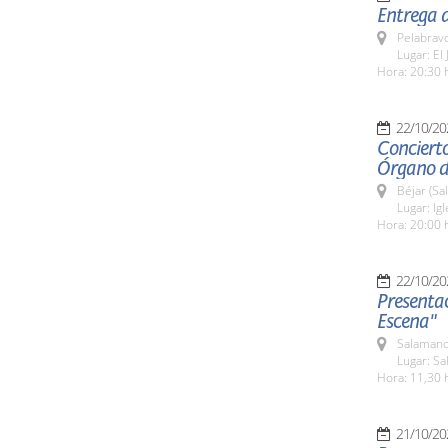
Entrega d
Pelabrav
Lugar: El
Hora: 20:30 
22/10/20
Concierto
Órgano de
Béjar (Sa
Lugar: Ig
Hora: 20:00 
22/10/20
Presentac
Escena"
Salamanc
Lugar: S
Hora: 11,30 
21/10/20