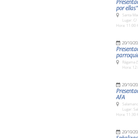
Presentac
por ellas"
Santa Ma
Lugar: C/
Hora: 11:00 
20/10/20
Presentac
parroqui
Rágama (
Hora: 12:
20/10/20
Presenta
AFA
Salamanc
Lugar: S
Hora: 11:30 
20/10/20