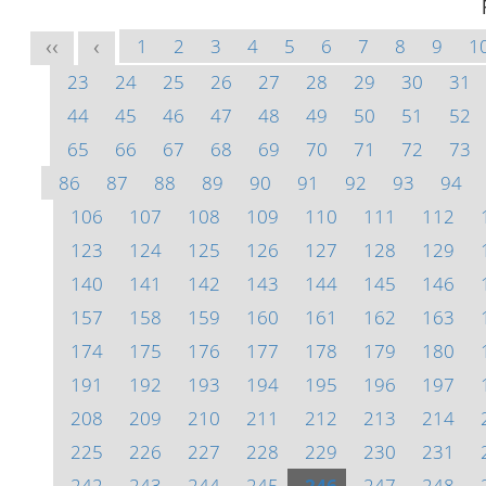
1
2
3
4
5
6
7
8
9
1
<<
<
23
24
25
26
27
28
29
30
31
44
45
46
47
48
49
50
51
52
65
66
67
68
69
70
71
72
73
86
87
88
89
90
91
92
93
94
106
107
108
109
110
111
112
123
124
125
126
127
128
129
140
141
142
143
144
145
146
157
158
159
160
161
162
163
174
175
176
177
178
179
180
191
192
193
194
195
196
197
208
209
210
211
212
213
214
225
226
227
228
229
230
231
242
243
244
245
246
247
248