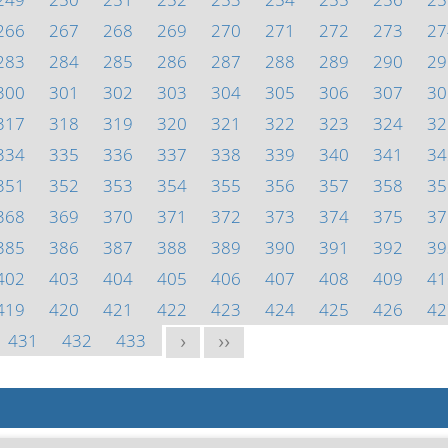
266
267
268
269
270
271
272
273
27
283
284
285
286
287
288
289
290
29
300
301
302
303
304
305
306
307
30
317
318
319
320
321
322
323
324
32
334
335
336
337
338
339
340
341
34
351
352
353
354
355
356
357
358
35
368
369
370
371
372
373
374
375
37
385
386
387
388
389
390
391
392
39
402
403
404
405
406
407
408
409
41
419
420
421
422
423
424
425
426
42
431
432
433
>
>>