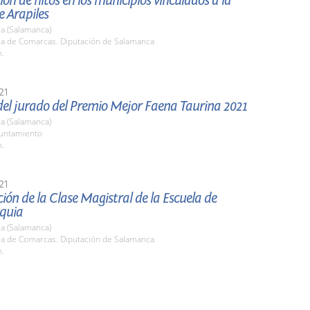
ión de hitos en los municipios vinculados a la
e Arapiles
a (Salamanca)
ala de Comarcas. Diputación de Salamanca
h.
21
del jurado del Premio Mejor Faena Taurina 2021
a (Salamanca)
yuntamiento
h.
21
ión de la Clase Magistral de la Escuela de
quia
a (Salamanca)
ala de Comarcas. Diputación de Salamanca
h.