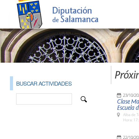
Próxi
BUSCAR ACTIVIDADES
23/10/20
Clase Mag
Escuela 
Alba de 
Hora: 17:
22/10/20